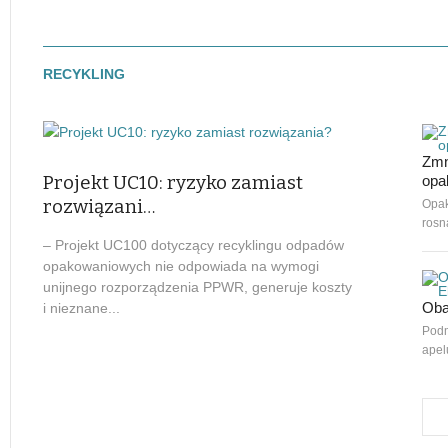
RECYKLING
Zmn
Projekt UC10: ryzyko zamiast
opa
rozwiązani…
Opak
rosn
– Projekt UC100 dotyczący recyklingu odpadów
opakowaniowych nie odpowiada na wymogi
unijnego rozporządzenia PPWR, generuje koszty
Oba
i nieznane...
Podm
apel