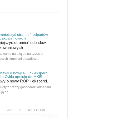
60 lat mocy!
iejszyć strumień odpadów
Mija sześć dekad od powstania Ulster
kowaniowych
Plant…
owania należą do najszybciej
ących strumieni odpadów…
Na targach IFAT o recyklingu
tekstyliów
wy o nowy ROP - eksperci…
Według raportu Europejskiej Agencji
Środowiska (EEA) 27 państw…
ioty z branży gospodarki odpadami
ują do…
WIĘCEJ Z TEJ KATEGORII