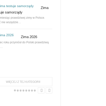
Bobcat MT120 ma zwiększony udźwig…
Zima
tuje samorządy
 miesiąc prawdziwej zimy w Polsce.
„Elektryczny” medal dla Kärcher
 nie wszędzie…
Polska
Znaczącą część ekspozycji Kärcher Pols
Zima 2026
na targach Poleco…
ec roku przyniósł do Polski prawdziwą
ę…
WEA z EKO Certyfikatem
HEWEA Sp. z o.o. otrzymała prestiżowy
EKO…
WIĘCEJ Z TEJ KATEGORII