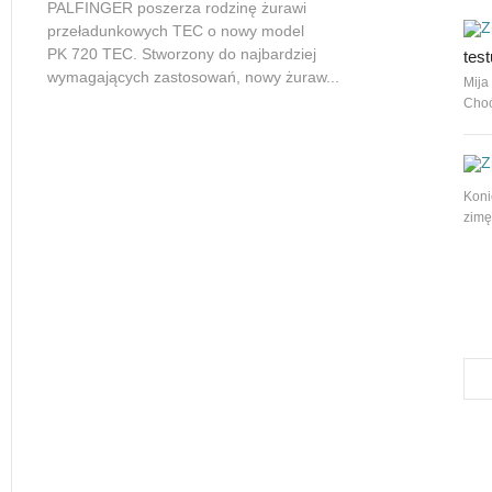
PALFINGER poszerza rodzinę żurawi
przeładunkowych TEC o nowy model
PK 720 TEC. Stworzony do najbardziej
tes
wymagających zastosowań, nowy żuraw...
Mija
Choć
Koni
zim