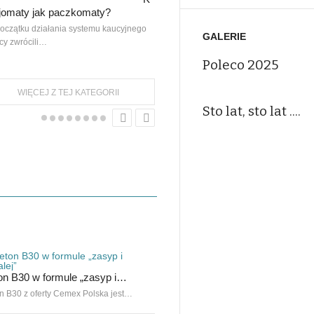
kaucji?
jomaty jak paczkomaty?
Od kilku dni po internecie krąży informacj
oczątku działania systemu kaucyjnego
skierowana…
GALERIE
cy zwrócili…
Poleco 2025
WIĘCEJ Z TEJ KATEGORII
Sto lat, sto lat ....
on B30 w formule „zasyp i…
MT120 – najpotężniejsza
miniładowarka Bobcat
n B30 z oferty Cemex Polska jest…
Nowa miniładowarka gąsienicowa