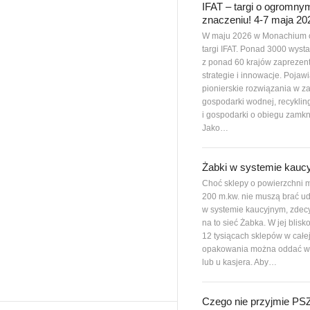
IFAT – targi o ogromny
znaczeniu! 4-7 maja 20
W maju 2026 w Monachium 
targi IFAT. Ponad 3000 wys
z ponad 60 krajów zaprezen
strategie i innowacje. Pojawi
pionierskie rozwiązania w z
gospodarki wodnej, recyklin
i gospodarki o obiegu zamkn
Jako…
Żabki w systemie kauc
Choć sklepy o powierzchni m
200 m.kw. nie muszą brać ud
w systemie kaucyjnym, zdec
na to sieć Żabka. W jej blisk
12 tysiącach sklepów w całe
opakowania można oddać w
lub u kasjera. Aby…
Czego nie przyjmie P