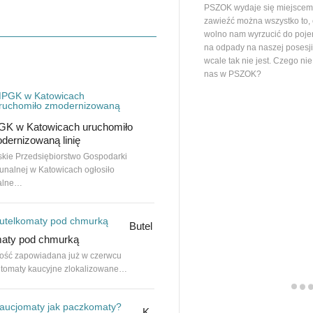
PSZOK wydaje się miejscem,
zawieźć można wszystko to,
wolno nam wyrzucić do poj
na odpady na naszej posesj
wcale tak nie jest. Czego ni
nas w PSZOK?
Tekstylia jednak w odpadach
K w Katowicach uruchomiło
zmieszanych?
dernizowaną linię
Dawno nie pisaliśmy o odpadach
skie Przedsiębiorstwo Gospodarki
tekstylnych, których wydzielenie…
nalnej w Katowicach ogłosiło
jalne…
Podatek od niezebranych e-
Butel
odpadów?
aty pod chmurką
ElektroEko i międzynarodowa organizacj
ść zapowiadana już w czerwcu
WEEE Forum opublikowały…
utomaty kaucyjne zlokalizowane…
Podatek 
K