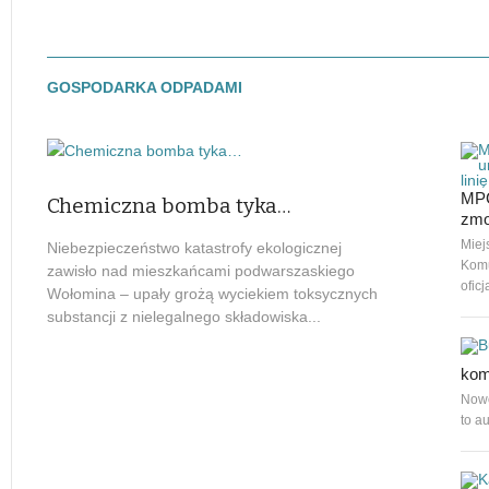
GOSPODARKA ODPADAMI
MPG
Chemiczna bomba tyka…
zmo
Miej
Niebezpieczeństwo katastrofy ekologicznej
Komu
zawisło nad mieszkańcami podwarszaskiego
ofic
Wołomina – upały grożą wyciekiem toksycznych
substancji z nielegalnego składowiska...
kom
Nowo
to a