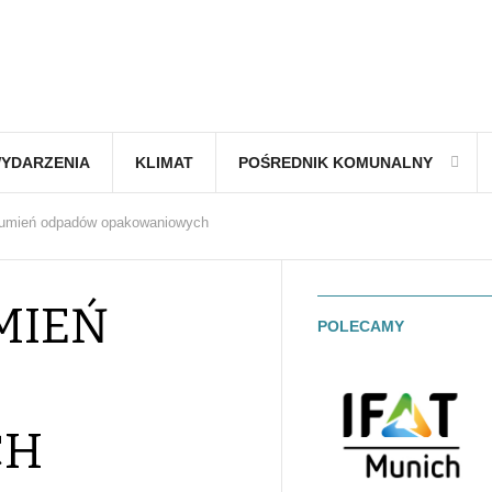
YDARZENIA
KLIMAT
POŚREDNIK KOMUNALNY
rumień odpadów opakowaniowych
MIEŃ
POLECAMY
CH