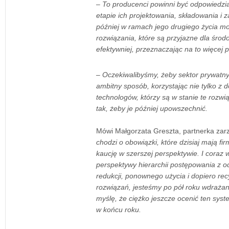
–
To producenci powinni być odpowiedzia
etapie ich projektowania, składowania i
później w ramach jego drugiego życia m
rozwiązania, które są przyjazne dla środ
efektywniej, przeznaczając na to więcej 
– Oczekiwalibyśmy, żeby sektor prywatny
ambitny sposób, korzystając nie tylko z 
technologów, którzy są w stanie te rozw
tak, żeby je później upowszechnić.
Mówi Małgorzata Greszta, partnerka zar
chodzi o obowiązki, które dzisiaj mają fi
kaucję w szerszej perspektywie. I coraz 
perspektywy hierarchii postępowania z 
redukcji, ponownego użycia i dopiero rec
rozwiązań, jesteśmy po pół roku wdraża
myślę, że ciężko jeszcze ocenić ten sy
w końcu roku.