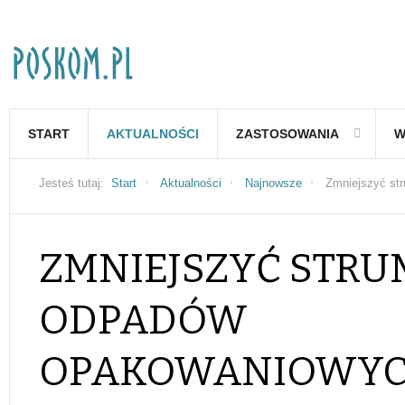
START
AKTUALNOŚCI
ZASTOSOWANIA
W
Jesteś tutaj:
Start
Aktualności
Najnowsze
Zmniejszyć st
ZMNIEJSZYĆ STRU
ODPADÓW
OPAKOWANIOWY