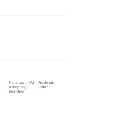
Na targach IFAT
Proste jak
o recyklingu
szkło?
tekstyliów