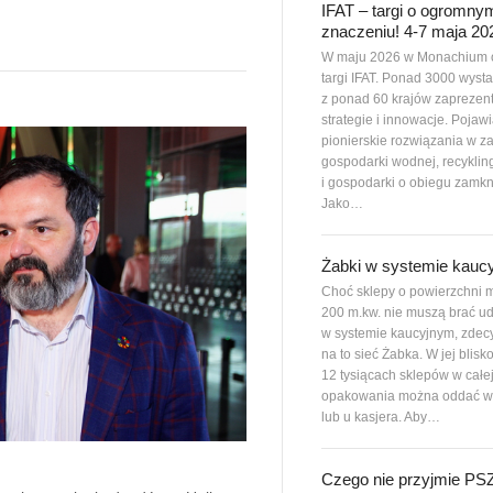
IFAT – targi o ogromny
znaczeniu! 4-7 maja 20
W maju 2026 w Monachium 
targi IFAT. Ponad 3000 wys
z ponad 60 krajów zaprezen
strategie i innowacje. Pojawi
pionierskie rozwiązania w z
gospodarki wodnej, recyklin
i gospodarki o obiegu zamkn
Jako…
Żabki w systemie kauc
Choć sklepy o powierzchni m
200 m.kw. nie muszą brać ud
w systemie kaucyjnym, zdec
na to sieć Żabka. W jej blisk
12 tysiącach sklepów w całe
opakowania można oddać w
lub u kasjera. Aby…
Czego nie przyjmie P