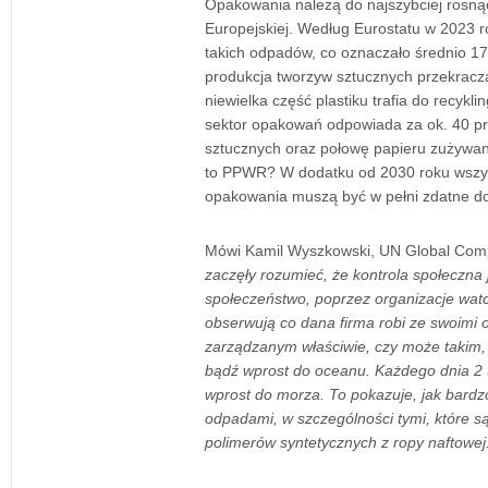
Opakowania należą do najszybciej rosną
Europejskiej. Według Eurostatu w 2023 r
takich odpadów, co oznaczało średnio 1
produkcja tworzyw sztucznych przekracza 
niewielka część plastiku trafia do recykl
sektor opakowań odpowiada za ok. 40 pr
sztucznych oraz połowę papieru zużywa
to PPWR? W dodatku od 2030 roku wszy
opakowania muszą być w pełni zdatne do
Mówi Kamil Wyszkowski, UN Global Com
zaczęły rozumieć, że kontrola społeczna j
społeczeństwo, poprzez organizacje watc
obserwują co dana firma robi ze swoimi
zarządzanym właściwie, czy może takim, k
bądź wprost do oceanu. Każdego dnia 2 
wprost do morza. To pokazuje, jak bardz
odpadami, w szczególności tymi, które są z
polimerów syntetycznych z ropy naftowej