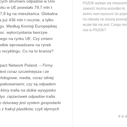
cych strumieni odpadów w Unii
PSZOK wydaje się miejscem,
oku w UE powstało 79,7 mln t
zawieźć można wszystko to,
77,8 kg na mieszkańca. Globalna
wolno nam wyrzucić do poj
na odpady na naszej posesj
już 436 mln t rocznie, a tylko
wcale tak nie jest. Czego ni
ingu. Według Komisji Europejskiej
nas w PSZOK?
oc. wykorzystania tworzyw
nego na rynku UE. Czy zmieni
stkie wprowadzane na rynek
 recyklingu. Co na to branża?
pact Network Poland. –
Firmy
est coraz szczelniejsza i że
hdogowe, media, coraz silniej
 opakowaniami, czy są odpadem
tóry trafia na dzikie wysypisko
tys. ciężarówek odpadów trafia
o dziurawy jest system gospodarki
 frakcji plastików, czyli słynnych
.