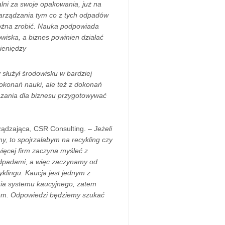
lni za swoje opakowania, już na
 zarządzania tym co z tych odpadów
ożna zrobić. Nauka podpowiada
owiska, a biznes powinien działać
pieniędzy
 służył środowisku w bardziej
dokonań nauki, ale też z dokonań
iązania dla biznesu przygotowywać
ządzająca, CSR Consulting. –
Jeżeli
rmy, to spojrzałabym na recykling czy
więcej firm zaczyna myśleć z
odpadami, a więc zaczynamy od
yklingu. Kaucja jest jednym z
nia systemu kaucyjnego, zatem
stem. Odpowiedzi będziemy szukać