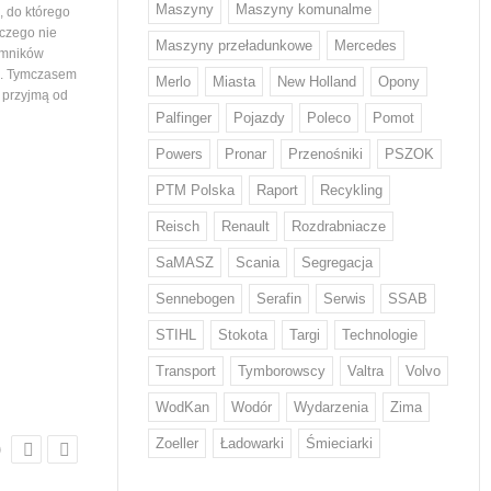
Maszyny
Maszyny komunalme
 do którego
województwa podlaskiego. Tym samym
wiedział nikt, stąd ogromna
 czego nie
maszyny…
mieszkańców ustawiający
Maszyny przeładunkowe
Mercedes
emników
i. Tymczasem
Merlo
Miasta
New Holland
Opony
e przyjmą od
Palfinger
Pojazdy
Poleco
Pomot
Powers
Pronar
Przenośniki
PSZOK
PTM Polska
Raport
Recykling
Z odpadami w Europie sobie nie
Volvo Trucks stawia na
Reisch
Renault
Rozdrabniacze
radzimy...
niskiej emisji CO2
Każdy Europejczyk wytwarza średnio
Volvo zwiększa wykorzystani
SaMASZ
Scania
Segregacja
w ciągu roku 132 kg odpadów
o niskiej emisji CO2* w swo
żywnościowych i 12 kg odzieżowych
produktach. Stal ta od przy
Sennebogen
Serafin
Serwis
SSAB
i obuwniczych – wskazują dane KE.
będzie wykorzystywana w d
STIHL
Stokota
Targi
Technologie
W walce z rosnącą ilością odpadów
tysięcy pojazdów. Volvo by
w tych kategoriach mają pomóc nowe
na świecie producentem, kt
Transport
Tymborowscy
Valtra
Volvo
regulacje, które we wrześniu przyjął
wprowadził ten rodzaj stal
Parlament Europejski. Wyznaczają…
WodKan
Wodór
Wydarzenia
Zima
Zoeller
Ładowarki
Śmieciarki