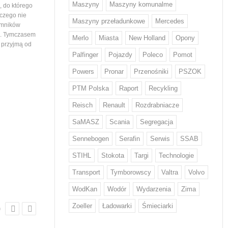
Maszyny
Maszyny komunalme
 do którego
województwa podlaskiego. Tym samym
wiedział nikt, stąd ogromna
 czego nie
maszyny…
mieszkańców ustawiający
Maszyny przeładunkowe
Mercedes
emników
i. Tymczasem
Merlo
Miasta
New Holland
Opony
e przyjmą od
Palfinger
Pojazdy
Poleco
Pomot
Powers
Pronar
Przenośniki
PSZOK
PTM Polska
Raport
Recykling
Z odpadami w Europie sobie nie
Volvo Trucks stawia na
Reisch
Renault
Rozdrabniacze
radzimy...
niskiej emisji CO2
Każdy Europejczyk wytwarza średnio
Volvo zwiększa wykorzystani
SaMASZ
Scania
Segregacja
w ciągu roku 132 kg odpadów
o niskiej emisji CO2* w swo
żywnościowych i 12 kg odzieżowych
produktach. Stal ta od przy
Sennebogen
Serafin
Serwis
SSAB
i obuwniczych – wskazują dane KE.
będzie wykorzystywana w d
STIHL
Stokota
Targi
Technologie
W walce z rosnącą ilością odpadów
tysięcy pojazdów. Volvo by
w tych kategoriach mają pomóc nowe
na świecie producentem, kt
Transport
Tymborowscy
Valtra
Volvo
regulacje, które we wrześniu przyjął
wprowadził ten rodzaj stal
Parlament Europejski. Wyznaczają…
WodKan
Wodór
Wydarzenia
Zima
Zoeller
Ładowarki
Śmieciarki