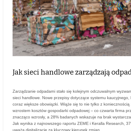
Jak sieci handlowe zarządzają odpa
Zarządzanie odpadami stało się kolejnym odczuwalnym wyzwani
sieci handlowe. Nowe przepisy dotyczące systemu kaucyjnego,
coraz większe obowiązki. Wiąże się to nie tylko z koniecznością
wzrostem kosztów gospodarki odpadowej – co czwarta firma prz
znacząco wzrosły, a 28% badanych wskazuje na brak wystarczaj
Jak wynika z najnowszego raportu ZEME i Keralla Research, 37% 
uważa digitalizację za kluczowy kierunek zmian.