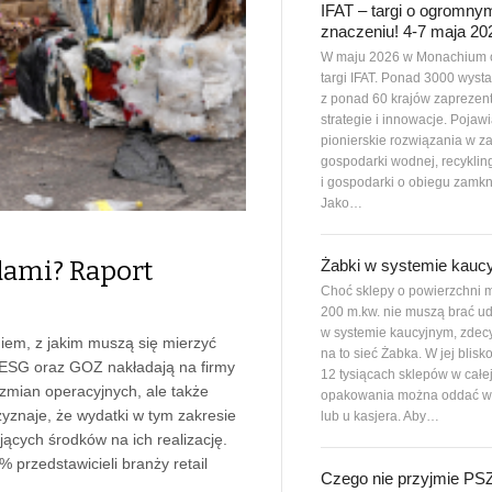
IFAT – targi o ogromny
znaczeniu! 4-7 maja 20
W maju 2026 w Monachium 
targi IFAT. Ponad 3000 wys
z ponad 60 krajów zaprezen
strategie i innowacje. Pojawi
pionierskie rozwiązania w z
gospodarki wodnej, recyklin
i gospodarki o obiegu zamkn
Jako…
Żabki w systemie kauc
dami? Raport
Choć sklepy o powierzchni m
200 m.kw. nie muszą brać ud
w systemie kaucyjnym, zdec
em, z jakim muszą się mierzyć
na to sieć Żabka. W jej blisk
 ESG oraz GOZ nakładają na firmy
12 tysiącach sklepów w całe
 zmian operacyjnych, ale także
opakowania można oddać w
yznaje, że wydatki w tym zakresie
lub u kasjera. Aby…
ących środków na ich realizację.
przedstawicieli branży retail
Czego nie przyjmie P