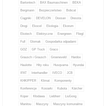
Bartontech
BAX Baumaschinen
BEKA
Bergmann
Bezpieczeństwo
Bobcat
Ciągniki
DEVELON
Doosan
Dressta
Drogi
Ekocel
Ekologia
Ekorum
Ekotech
Elektryczne
Energreen
Fliegl
Full
Glomak
Gospodarka odpadami
GOZ
GP Truck
Graco
Grausch i Grausch
Groeneveld
Hardox
Haulotte
Hity roku
Husqvarna
Hyundai
IFAT
Interhandler
IVECO
JCB
KHKIPPER
Klimat
Komponenty
Konferencje
Kosiarki
Kubota
Kärcher
Küper
Kłodawa
Liebherr
LiuGong
Manitou
Maszyny
Maszyny komunalme