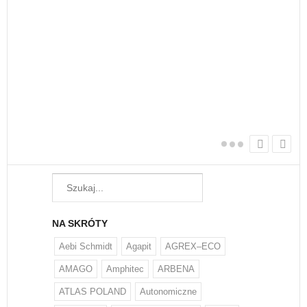
nie
Każ
żyw
W w
regu
NA SKRÓTY
Aebi Schmidt
Agapit
AGREX–ECO
AMAGO
Amphitec
ARBENA
ATLAS POLAND
Autonomiczne