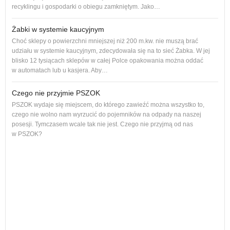
recyklingu i gospodarki o obiegu zamkniętym. Jako…
Żabki w systemie kaucyjnym
Choć sklepy o powierzchni mniejszej niż 200 m.kw. nie muszą brać
udziału w systemie kaucyjnym, zdecydowała się na to sieć Żabka. W jej
blisko 12 tysiącach sklepów w całej Polce opakowania można oddać
w automatach lub u kasjera. Aby…
Czego nie przyjmie PSZOK
PSZOK wydaje się miejscem, do którego zawieźć można wszystko to,
czego nie wolno nam wyrzucić do pojemników na odpady na naszej
ol, 
posesji. Tymczasem wcale tak nie jest. Czego nie przyjmą od nas
ogło
w PSZOK?
Od p
cał