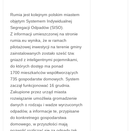
Rumia jest kolejnym polskim miastem
objętym Systemem Indywidualnej
Segregacji Odpadów (SISO).
Z informacji umieszczonej na stronie
rumia.eu wynika, że w ramach
pilotażowej inwestycji na terenie gminy
zainstalowanych zostało sześć tzw.
gniazd z inteligentnymi pojemnikami,
do których dostęp ma ponad
1700 mieszkańców współtworzących
735 gospodarstw domowych. System
zaczął funkcjonować 16 grudnia.
Zakupione przez urząd miasta
rozwiązanie umożliwia gromadzenie
danych o rodzaju i wadze wyrzuconych
odpadów, a informacje te, przypisane
do konkretnego gospodarstwa
domowego, w przyszłości mają
pozwolić rozliczać się za odpady tak