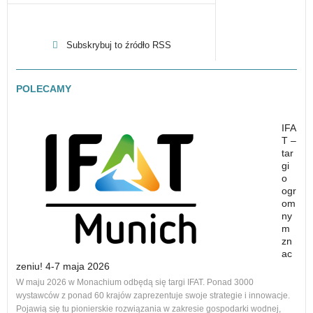
Subskrybuj to źródło RSS
POLECAMY
IFA
T –
tar
gi
o
ogr
om
ny
m
zn
ac
zeniu! 4-7 maja 2026
Nowe
W maju 2026 w Monachium odbędą się targi IFAT. Ponad 3000
na r
wystawców z ponad 60 krajów zaprezentuje swoje strategie i innowacje.
to 1
Pojawią się tu pionierskie rozwiązania w zakresie gospodarki wodnej,
dos