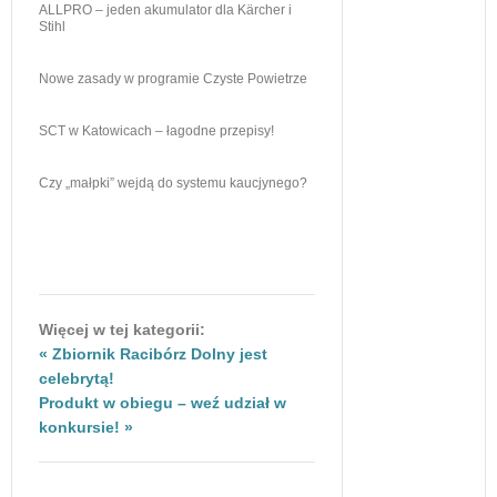
ALLPRO – jeden akumulator dla Kärcher i
Stihl
Nowe zasady w programie Czyste Powietrze
SCT w Katowicach – łagodne przepisy!
Czy „małpki” wejdą do systemu kaucjynego?
Więcej w tej kategorii:
« Zbiornik Racibórz Dolny jest
celebrytą!
Produkt w obiegu – weź udział w
konkursie! »