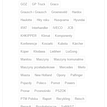
GOZ
GP Truck
Graco
Grausch i Grausch
Groeneveld
Hardox
Haulotte
Hity roku
Husqvarna
Hyundai
IFAT
Interhandler
IVECO
JCB
KHKIPPER
Klimat
Komponenty
Konferencje
Kosiarki
Kubota
Kärcher
Küper
Kłodawa
Liebherr
LiuGong
Manitou
Maszyny
Maszyny komunalme
Maszyny przeładunkowe
Mercedes
Merlo
Miasta
New Holland
Opony
Palfinger
Pojazdy
Poleco
Pomot
Powers
Pronar
Przenośniki
PSZOK
PTM Polska
Raport
Recykling
Reisch
Renault
Rozdrabniacze
SaMASZ