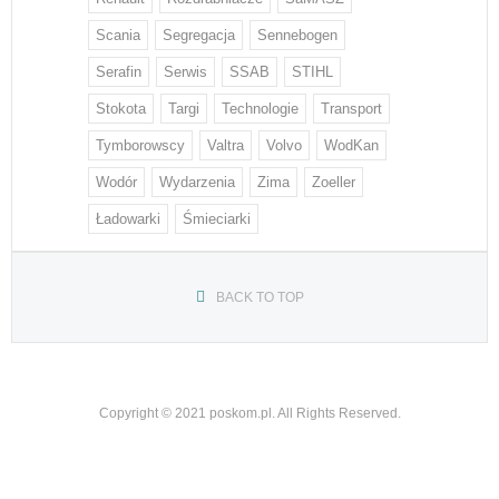
Scania
Segregacja
Sennebogen
Serafin
Serwis
SSAB
STIHL
Stokota
Targi
Technologie
Transport
Tymborowscy
Valtra
Volvo
WodKan
Wodór
Wydarzenia
Zima
Zoeller
Ładowarki
Śmieciarki
BACK TO TOP
Copyright © 2021 poskom.pl. All Rights Reserved.