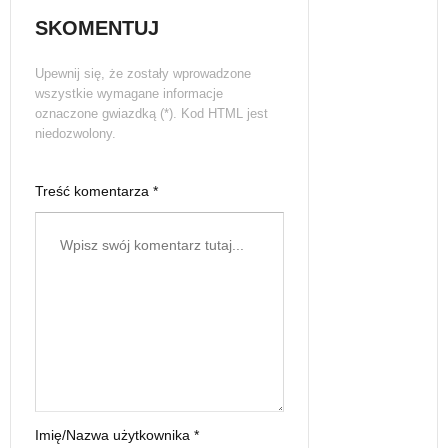
SKOMENTUJ
Upewnij się, że zostały wprowadzone
wszystkie wymagane informacje
oznaczone gwiazdką (*). Kod HTML jest
niedozwolony.
Treść komentarza *
Imię/Nazwa użytkownika *