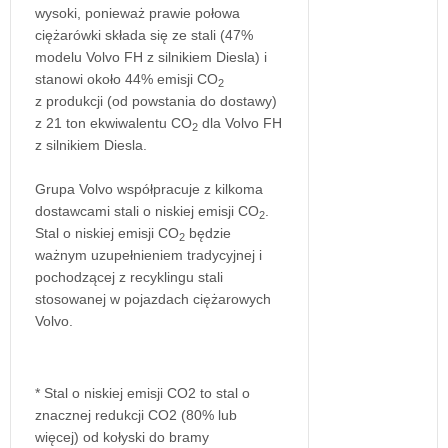
wysoki, ponieważ prawie połowa
ciężarówki składa się ze stali (47%
modelu Volvo FH z silnikiem Diesla) i
stanowi około 44% emisji CO
2
z produkcji (od powstania do dostawy)
z 21 ton ekwiwalentu CO
dla Volvo FH
2
z silnikiem Diesla.
Grupa Volvo współpracuje z kilkoma
dostawcami stali o niskiej emisji CO
.
2
Stal o niskiej emisji CO
będzie
2
ważnym uzupełnieniem tradycyjnej i
pochodzącej z recyklingu stali
stosowanej w pojazdach ciężarowych
Volvo.
* Stal o niskiej emisji CO2 to stal o
znacznej redukcji CO2 (80% lub
więcej) od kołyski do bramy