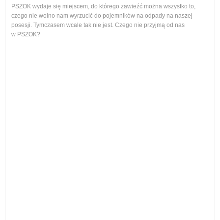
PSZOK wydaje się miejscem, do którego zawieźć można wszystko to,
czego nie wolno nam wyrzucić do pojemników na odpady na naszej
ol, 
posesji. Tymczasem wcale tak nie jest. Czego nie przyjmą od nas
ogło
w PSZOK?
Od p
cał
nie
Każ
żyw
W w
regu