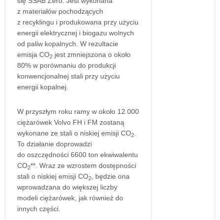
się SSAB Zero. Jest wykonana
z materiałów pochodzących
z recyklingu i produkowana przy użyciu
energii elektrycznej i biogazu wolnych
od paliw kopalnych. W rezultacie
emisja CO
jest zmniejszona o około
2
80% w porównaniu do produkcji
konwencjonalnej stali przy użyciu
energii kopalnej.
W przyszłym roku ramy w około 12.000
ciężarówek Volvo FH i FM zostaną
wykonane ze stali o niskiej emisji CO
.
2
To działanie doprowadzi
do oszczędności 6600 ton ekwiwalentu
CO
**. Wraz ze wzrostem dostępności
2
stali o niskiej emisji CO
, będzie ona
2
wprowadzana do większej liczby
modeli ciężarówek, jak również do
innych części.