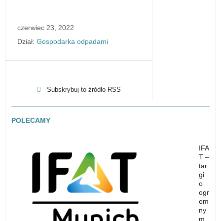
czerwiec 23, 2022
Dział:
Gospodarka odpadami
Subskrybuj to źródło RSS
POLECAMY
IFA
T –
tar
gi
o
ogr
om
ny
m