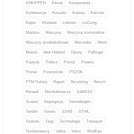
KHKIPPER
Klimat
Komponenty
Konferencje
Kosiarki
Kubota
Kärcher
Küper
Kłodawa
Liebherr
LiuGong
Manitou
Maszyny
Maszyny komunalme
Maszyny przeładunkowe
Mercedes
Merlo
Miasta
New Holland
Opony
Palfinger
Pojazdy
Poleco
Pomot
Powers
Pronar
Przenośniki
PSZOK
PTM Polska
Raport
Recykling
Reisch
Renault
Rozdrabniacze
SaMASZ
Scania
Segregacja
Sennebogen
Serafin
Serwis
SSAB
STIHL
Stokota
Targi
Technologie
Transport
Tymborowscy
Valtra
Volvo
WodKan