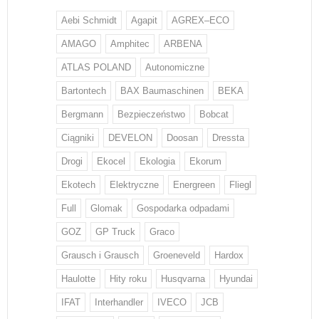
Aebi Schmidt
Agapit
AGREX–ECO
AMAGO
Amphitec
ARBENA
ATLAS POLAND
Autonomiczne
Bartontech
BAX Baumaschinen
BEKA
Bergmann
Bezpieczeństwo
Bobcat
Ciągniki
DEVELON
Doosan
Dressta
Drogi
Ekocel
Ekologia
Ekorum
Ekotech
Elektryczne
Energreen
Fliegl
Full
Glomak
Gospodarka odpadami
GOZ
GP Truck
Graco
Grausch i Grausch
Groeneveld
Hardox
Haulotte
Hity roku
Husqvarna
Hyundai
IFAT
Interhandler
IVECO
JCB