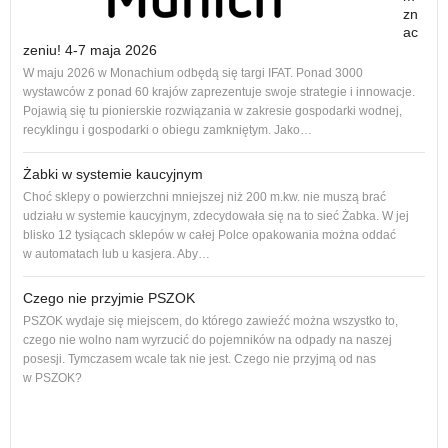
zn
ac
zeniu! 4-7 maja 2026
Nowe
W maju 2026 w Monachium odbędą się targi IFAT. Ponad 3000
na r
wystawców z ponad 60 krajów zaprezentuje swoje strategie i innowacje.
to 1
Pojawią się tu pionierskie rozwiązania w zakresie gospodarki wodnej,
dos
recyklingu i gospodarki o obiegu zamkniętym. Jako…
Żabki w systemie kaucyjnym
Choć sklepy o powierzchni mniejszej niż 200 m.kw. nie muszą brać
udziału w systemie kaucyjnym, zdecydowała się na to sieć Żabka. W jej
blisko 12 tysiącach sklepów w całej Polce opakowania można oddać
w automatach lub u kasjera. Aby…
Czego nie przyjmie PSZOK
PSZOK wydaje się miejscem, do którego zawieźć można wszystko to,
czego nie wolno nam wyrzucić do pojemników na odpady na naszej
ol, 
posesji. Tymczasem wcale tak nie jest. Czego nie przyjmą od nas
ogło
w PSZOK?
Od p
cał