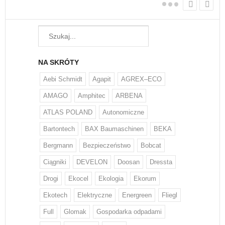
NA SKRÓTY
Aebi Schmidt
Agapit
AGREX–ECO
AMAGO
Amphitec
ARBENA
ATLAS POLAND
Autonomiczne
Bartontech
BAX Baumaschinen
BEKA
Bergmann
Bezpieczeństwo
Bobcat
Ciągniki
DEVELON
Doosan
Dressta
Drogi
Ekocel
Ekologia
Ekorum
Ekotech
Elektryczne
Energreen
Fliegl
Full
Glomak
Gospodarka odpadami