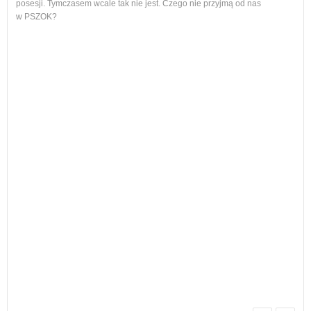
ol, 
posesji. Tymczasem wcale tak nie jest. Czego nie przyjmą od nas
ogło
w PSZOK?
Od p
cał
nie
Każ
żyw
W w
regu