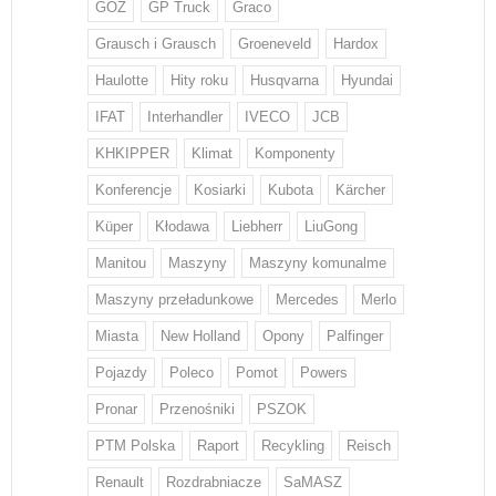
GOZ
GP Truck
Graco
Grausch i Grausch
Groeneveld
Hardox
Haulotte
Hity roku
Husqvarna
Hyundai
IFAT
Interhandler
IVECO
JCB
KHKIPPER
Klimat
Komponenty
Konferencje
Kosiarki
Kubota
Kärcher
Küper
Kłodawa
Liebherr
LiuGong
Manitou
Maszyny
Maszyny komunalme
Maszyny przeładunkowe
Mercedes
Merlo
Miasta
New Holland
Opony
Palfinger
Pojazdy
Poleco
Pomot
Powers
Pronar
Przenośniki
PSZOK
PTM Polska
Raport
Recykling
Reisch
Renault
Rozdrabniacze
SaMASZ