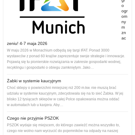
gi
o
ogr
om
ny
m
zn
ac
zeniu! 4-7 maja 2026
Nowe
W maju 2026 w Monachium odbędą się targi IFAT. Ponad 3000
na r
wystawców z ponad 60 krajów zaprezentuje swoje strategie i innowacje.
to 1
Pojawią się tu pionierskie rozwiązania w zakresie gospodarki wodnej,
dos
recyklingu i gospodarki o obiegu zamkniętym. Jako…
Żabki w systemie kaucyjnym
Choć sklepy o powierzchni mniejszej niż 200 m.kw. nie muszą brać
udziału w systemie kaucyjnym, zdecydowała się na to sieć Żabka. W jej
blisko 12 tysiącach sklepów w całej Polce opakowania można oddać
w automatach lub u kasjera. Aby…
Czego nie przyjmie PSZOK
PSZOK wydaje się miejscem, do którego zawieźć można wszystko to,
czego nie wolno nam wyrzucić do pojemników na odpady na naszej