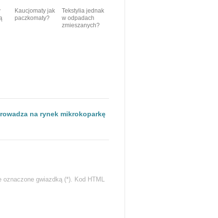
y
Kaucjomaty jak
Tekstylia jednak
ą
paczkomaty?
w odpadach
zmieszanych?
rowadza na rynek mikrokoparkę
e oznaczone gwiazdką (*). Kod HTML