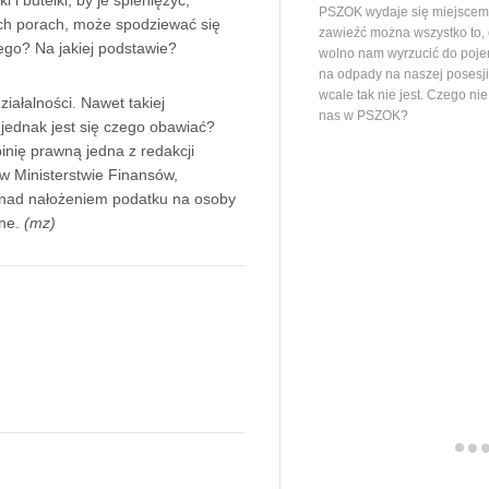
PSZOK wydaje się miejscem,
łych porach, może spodziewać się
zawieźć można wszystko to,
ego? Na jakiej podstawie?
wolno nam wyrzucić do poj
na odpady na naszej posesj
wcale tak nie jest. Czego ni
ziałalności. Nawet takiej
nas w PSZOK?
y jednak jest się czego obawiać?
pinię prawną jedna z redakcji
 w Ministerstwie Finansów,
o nad nałożeniem podatku na osoby
ne.
(mz)