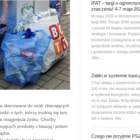
IFAT – targi o ogromny
znaczeniu! 4-7 maja 20
W maju 2026 w Monachium 
targi IFAT. Ponad 3000 wys
z ponad 60 krajów zaprezen
strategie i innowacje. Pojawi
pionierskie rozwiązania w z
gospodarki wodnej, recyklin
i gospodarki o obiegu zamkn
Jako…
Żabki w systemie kauc
Choć sklepy o powierzchni m
200 m.kw. nie muszą brać ud
w systemie kaucyjnym, zdec
na to sieć Żabka. W jej blisk
cja skierowana do osób zbierających
12 tysiącach sklepów w całe
odzi o tych, którzy trudnią się tym
opakowania można oddać w
lub u kasjera. Aby…
a osiągnięcia zysku. Choćby
ujących produkty z kaucją i potem
iądze.
Czego nie przyjmie P
 i butelki, by je spieniężyć,