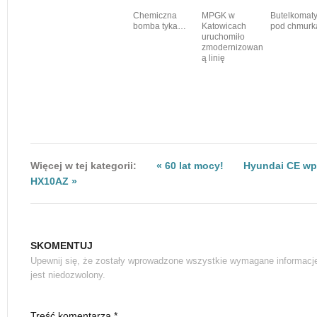
Chemiczna
MPGK w
Butelkomat
bomba tyka…
Katowicach
pod chmurk
uruchomiło
zmodernizowan
ą linię
Więcej w tej kategorii:
« 60 lat mocy!
Hyundai CE wp
HX10AZ »
SKOMENTUJ
Upewnij się, że zostały wprowadzone wszystkie wymagane informacj
jest niedozwolony.
Treść komentarza *