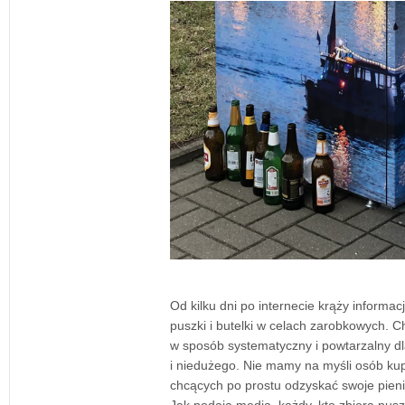
Od kilku dni po internecie krąży informa
puszki i butelki w celach zarobkowych. Ch
w sposób systematyczny i powtarzalny dl
i niedużego. Nie mamy na myśli osób kup
chcących po prostu odzyskać swoje pien
Jak podają media, każdy, kto zbiera puszki