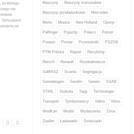
Maszyny
Maszyny komunalme
 do którego
województwa podlaskiego. Tym samym
wiedział nikt, stąd ogromna
 czego nie
maszyny…
mieszkańców ustawiający
Maszyny przeładunkowe
Mercedes
emników
i. Tymczasem
Merlo
Miasta
New Holland
Opony
e przyjmą od
Palfinger
Pojazdy
Poleco
Pomot
Powers
Pronar
Przenośniki
PSZOK
PTM Polska
Raport
Recykling
Z odpadami w Europie sobie nie
Volvo Trucks stawia na
Reisch
Renault
Rozdrabniacze
radzimy...
niskiej emisji CO2
Każdy Europejczyk wytwarza średnio
Volvo zwiększa wykorzystani
SaMASZ
Scania
Segregacja
w ciągu roku 132 kg odpadów
o niskiej emisji CO2* w swo
żywnościowych i 12 kg odzieżowych
produktach. Stal ta od przy
Sennebogen
Serafin
Serwis
SSAB
i obuwniczych – wskazują dane KE.
będzie wykorzystywana w d
STIHL
Stokota
Targi
Technologie
W walce z rosnącą ilością odpadów
tysięcy pojazdów. Volvo by
w tych kategoriach mają pomóc nowe
na świecie producentem, kt
Transport
Tymborowscy
Valtra
Volvo
regulacje, które we wrześniu przyjął
wprowadził ten rodzaj stal
Parlament Europejski. Wyznaczają…
WodKan
Wodór
Wydarzenia
Zima
Zoeller
Ładowarki
Śmieciarki