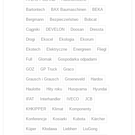
Bartontech
BAX Baumaschinen
BEKA
Bergmann
Bezpieczeństwo
Bobcat
Ciągniki
DEVELON
Doosan
Dressta
Drogi
Ekocel
Ekologia
Ekorum
Ekotech
Elektryczne
Energreen
Fliegl
Full
Glomak
Gospodarka odpadami
GOZ
GP Truck
Graco
Grausch i Grausch
Groeneveld
Hardox
Haulotte
Hity roku
Husqvarna
Hyundai
IFAT
Interhandler
IVECO
JCB
KHKIPPER
Klimat
Komponenty
Konferencje
Kosiarki
Kubota
Kärcher
Küper
Kłodawa
Liebherr
LiuGong