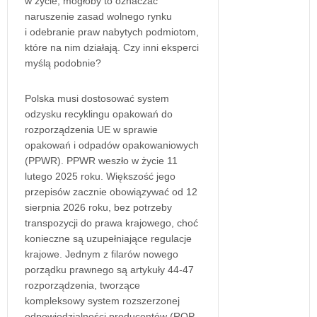
w życie, mogłoby to oznaczać
naruszenie zasad wolnego rynku
i odebranie praw nabytych podmiotom,
które na nim działają. Czy inni eksperci
myślą podobnie?
Polska musi dostosować system
odzysku recyklingu opakowań do
rozporządzenia UE w sprawie
opakowań i odpadów opakowaniowych
(PPWR). PPWR weszło w życie 11
lutego 2025 roku. Większość jego
przepisów zacznie obowiązywać od 12
sierpnia 2026 roku, bez potrzeby
transpozycji do prawa krajowego, choć
konieczne są uzupełniające regulacje
krajowe. Jednym z filarów nowego
porządku prawnego są artykuły 44-47
rozporządzenia, tworzące
kompleksowy system rozszerzonej
odpowiedzialności producentów (ROP,