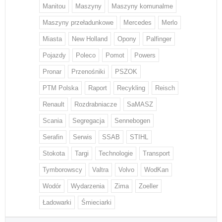
Manitou
Maszyny
Maszyny komunalme
Maszyny przeładunkowe
Mercedes
Merlo
Miasta
New Holland
Opony
Palfinger
Pojazdy
Poleco
Pomot
Powers
Pronar
Przenośniki
PSZOK
PTM Polska
Raport
Recykling
Reisch
Renault
Rozdrabniacze
SaMASZ
Scania
Segregacja
Sennebogen
Serafin
Serwis
SSAB
STIHL
Stokota
Targi
Technologie
Transport
Tymborowscy
Valtra
Volvo
WodKan
Wodór
Wydarzenia
Zima
Zoeller
Ładowarki
Śmieciarki