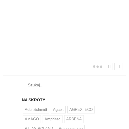
nie
Każ
żyw
W w
regu
NA SKRÓTY
Aebi Schmidt
Agapit
AGREX–ECO
AMAGO
Amphitec
ARBENA
ATLAS POLAND
Autonomiczne