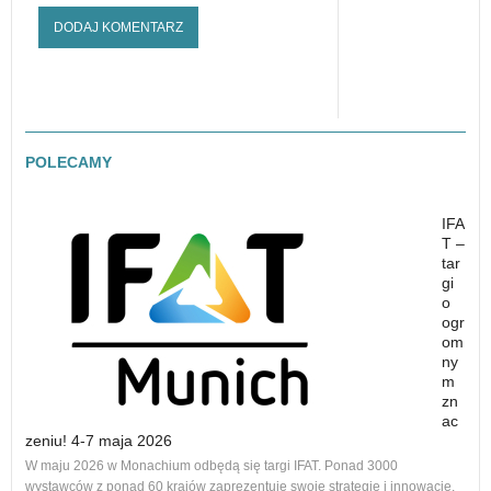
POLECAMY
IFA
T –
tar
gi
o
ogr
om
ny
m
zn
ac
zeniu! 4-7 maja 2026
Nowe
W maju 2026 w Monachium odbędą się targi IFAT. Ponad 3000
na r
wystawców z ponad 60 krajów zaprezentuje swoje strategie i innowacje.
to 1