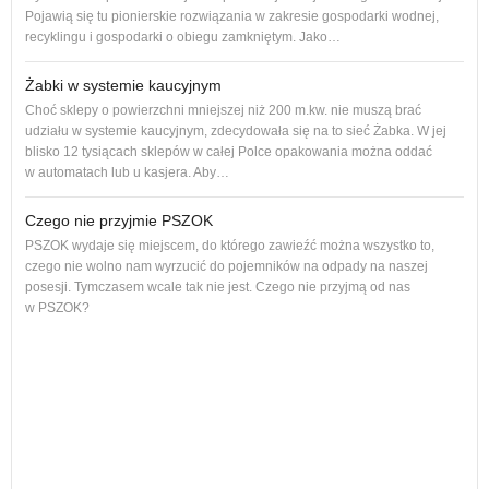
Pojawią się tu pionierskie rozwiązania w zakresie gospodarki wodnej,
dos
recyklingu i gospodarki o obiegu zamkniętym. Jako…
Żabki w systemie kaucyjnym
Choć sklepy o powierzchni mniejszej niż 200 m.kw. nie muszą brać
udziału w systemie kaucyjnym, zdecydowała się na to sieć Żabka. W jej
blisko 12 tysiącach sklepów w całej Polce opakowania można oddać
w automatach lub u kasjera. Aby…
Czego nie przyjmie PSZOK
PSZOK wydaje się miejscem, do którego zawieźć można wszystko to,
czego nie wolno nam wyrzucić do pojemników na odpady na naszej
ol, 
posesji. Tymczasem wcale tak nie jest. Czego nie przyjmą od nas
ogło
w PSZOK?
Od p
cał