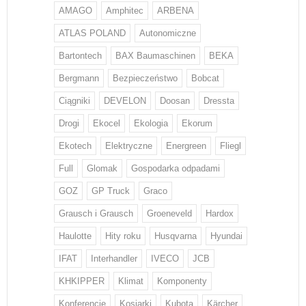
AMAGO
Amphitec
ARBENA
ATLAS POLAND
Autonomiczne
Bartontech
BAX Baumaschinen
BEKA
Bergmann
Bezpieczeństwo
Bobcat
Ciągniki
DEVELON
Doosan
Dressta
Drogi
Ekocel
Ekologia
Ekorum
Ekotech
Elektryczne
Energreen
Fliegl
Full
Glomak
Gospodarka odpadami
GOZ
GP Truck
Graco
Grausch i Grausch
Groeneveld
Hardox
Haulotte
Hity roku
Husqvarna
Hyundai
IFAT
Interhandler
IVECO
JCB
KHKIPPER
Klimat
Komponenty
Konferencje
Kosiarki
Kubota
Kärcher