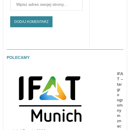
POLECAMY
IFA
T –
tar
gi
o
ogr
om
ny
m
zn
ac