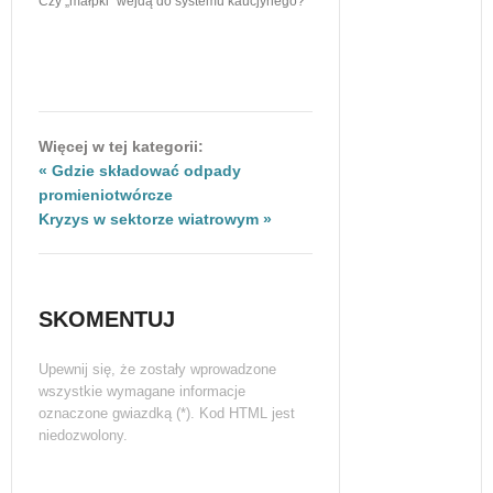
Czy „małpki” wejdą do systemu kaucjynego?
Więcej w tej kategorii:
« Gdzie składować odpady
promieniotwórcze
Kryzys w sektorze wiatrowym »
SKOMENTUJ
Upewnij się, że zostały wprowadzone
wszystkie wymagane informacje
oznaczone gwiazdką (*). Kod HTML jest
niedozwolony.