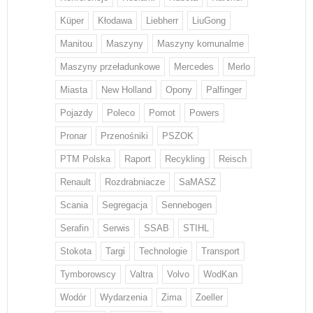
Küper
Kłodawa
Liebherr
LiuGong
Manitou
Maszyny
Maszyny komunalme
Maszyny przeładunkowe
Mercedes
Merlo
Miasta
New Holland
Opony
Palfinger
Pojazdy
Poleco
Pomot
Powers
Pronar
Przenośniki
PSZOK
PTM Polska
Raport
Recykling
Reisch
Renault
Rozdrabniacze
SaMASZ
Scania
Segregacja
Sennebogen
Serafin
Serwis
SSAB
STIHL
Stokota
Targi
Technologie
Transport
Tymborowscy
Valtra
Volvo
WodKan
Wodór
Wydarzenia
Zima
Zoeller