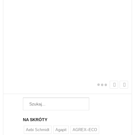
nie
Każ
żyw
W w
regu
NA SKRÓTY
Aebi Schmidt
Agapit
AGREX–ECO