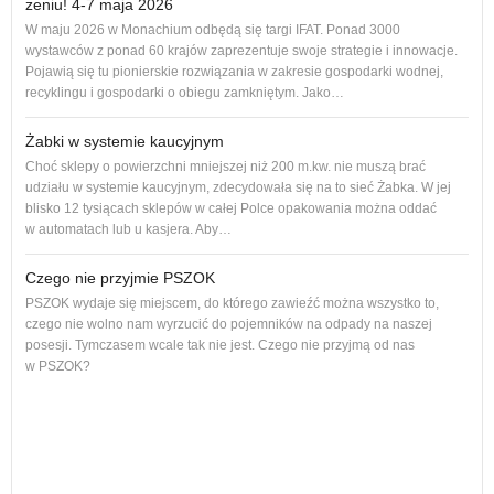
zeniu! 4-7 maja 2026
Nowe
W maju 2026 w Monachium odbędą się targi IFAT. Ponad 3000
na r
wystawców z ponad 60 krajów zaprezentuje swoje strategie i innowacje.
to 1
Pojawią się tu pionierskie rozwiązania w zakresie gospodarki wodnej,
dos
recyklingu i gospodarki o obiegu zamkniętym. Jako…
Żabki w systemie kaucyjnym
Choć sklepy o powierzchni mniejszej niż 200 m.kw. nie muszą brać
udziału w systemie kaucyjnym, zdecydowała się na to sieć Żabka. W jej
blisko 12 tysiącach sklepów w całej Polce opakowania można oddać
w automatach lub u kasjera. Aby…
Czego nie przyjmie PSZOK
PSZOK wydaje się miejscem, do którego zawieźć można wszystko to,
czego nie wolno nam wyrzucić do pojemników na odpady na naszej
ol, 
posesji. Tymczasem wcale tak nie jest. Czego nie przyjmą od nas
ogło
w PSZOK?
Od p
cał