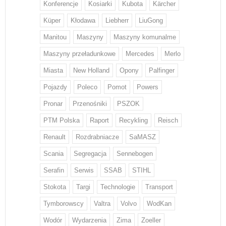
Konferencje
Kosiarki
Kubota
Kärcher
Küper
Kłodawa
Liebherr
LiuGong
Manitou
Maszyny
Maszyny komunalme
Maszyny przeładunkowe
Mercedes
Merlo
Miasta
New Holland
Opony
Palfinger
Pojazdy
Poleco
Pomot
Powers
Pronar
Przenośniki
PSZOK
PTM Polska
Raport
Recykling
Reisch
Renault
Rozdrabniacze
SaMASZ
Scania
Segregacja
Sennebogen
Serafin
Serwis
SSAB
STIHL
Stokota
Targi
Technologie
Transport
Tymborowscy
Valtra
Volvo
WodKan
Wodór
Wydarzenia
Zima
Zoeller