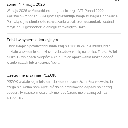
zeniu! 4-7 maja 2026
Nowe
W maju 2026 w Monachium odbędą się targi IFAT. Ponad 3000
na r
wystawców z ponad 60 krajów zaprezentuje swoje strategie i innowacje.
to 1
Pojawią się tu pionierskie rozwiązania w zakresie gospodarki wodnej,
dos
recyklingu i gospodarki o obiegu zamkniętym. Jako…
Żabki w systemie kaucyjnym
Choć sklepy o powierzchni mniejszej niż 200 m.kw. nie muszą brać
udziału w systemie kaucyjnym, zdecydowała się na to sieć Żabka. W jej
blisko 12 tysiącach sklepów w całej Polce opakowania można oddać
w automatach lub u kasjera. Aby…
Czego nie przyjmie PSZOK
PSZOK wydaje się miejscem, do którego zawieźć można wszystko to,
czego nie wolno nam wyrzucić do pojemników na odpady na naszej
ol, 
posesji. Tymczasem wcale tak nie jest. Czego nie przyjmą od nas
ogło
w PSZOK?
Od p
cał