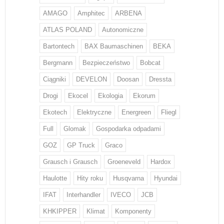
AMAGO
Amphitec
ARBENA
ATLAS POLAND
Autonomiczne
Bartontech
BAX Baumaschinen
BEKA
Bergmann
Bezpieczeństwo
Bobcat
Ciągniki
DEVELON
Doosan
Dressta
Drogi
Ekocel
Ekologia
Ekorum
Ekotech
Elektryczne
Energreen
Fliegl
Full
Glomak
Gospodarka odpadami
GOZ
GP Truck
Graco
Grausch i Grausch
Groeneveld
Hardox
Haulotte
Hity roku
Husqvarna
Hyundai
IFAT
Interhandler
IVECO
JCB
KHKIPPER
Klimat
Komponenty