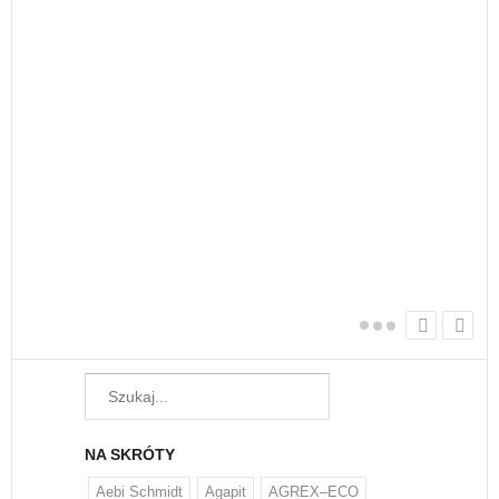
nie
Każ
żyw
W w
regu
NA SKRÓTY
Aebi Schmidt
Agapit
AGREX–ECO