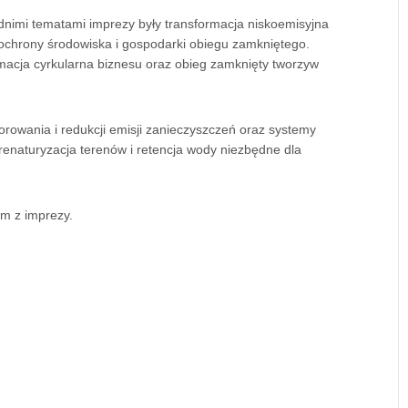
imi tematami imprezy były transformacja niskoemisyjna
a ochrony środowiska i gospodarki obiegu zamkniętego.
rmacja cyrkularna biznesu oraz obieg zamknięty tworzyw
rowania i redukcji emisji zanieczyszczeń oraz systemy
 renaturyzacja terenów i retencja wody niezbędne dla
ilm z imprezy.