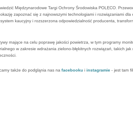
dwiedzić Międzynarodowe Targi Ochrony Środowiska POLECO. Przewodn
że okazję zapoznać się z najnowszymi technologiami i rozwiązaniami dl
: system kaucyjny i rozszerzona odpowiedzialność producenta, transfo
atywy mające na celu poprawę jakości powietrza, w tym programy monito
ialnego w zakresie wdrażania zielono-błękitnych rozwiązań, takich jak
eczności.
ęcamy także do podgląnia nas na
facebooku
i
instagramie
- jest tam f