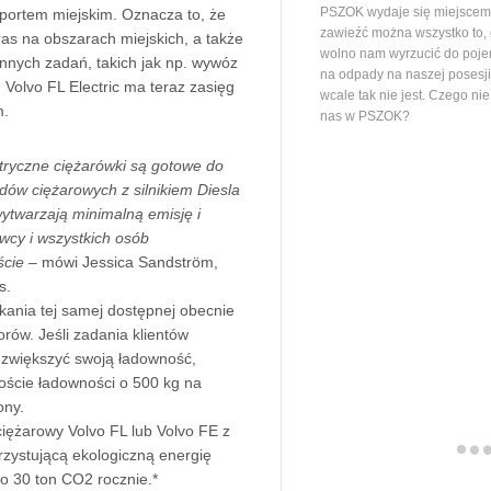
PSZOK wydaje się miejscem,
sportem miejskim. Oznacza to, że
zawieźć można wszystko to,
as na obszarach miejskich, a także
wolno nam wyrzucić do poj
onnych zadań, takich jak np. wywóz
na odpady na naszej posesj
Volvo FL Electric ma teraz zasięg
wcale tak nie jest. Czego ni
m.
nas w PSZOK?
tryczne ciężarówki są gotowe do
odów ciężarowych z silnikiem Diesla
wytwarzają minimalną emisję i
owcy i wszystkich osób
ście
– mówi Jessica Sandström,
s.
ania tej samej dostępnej obecnie
orów. Jeśli zadania klientów
 zwiększyć swoją ładowność,
oście ładowności o 500 kg na
ony.
iężarowy Volvo FL lub Volvo FE z
orzystującą ekologiczną energię
o 30 ton CO2 rocznie.*