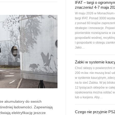
IFAT – targi o ogromny
znaczeniu! 4-7 maja 20
W maju 2026 w Monachium 
targi IFAT. Ponad 3000 wys
z ponad 60 krajów zaprezen
strategie i innowacje. Pojawi
pionierskie rozwiązania w z
gospodarki wodnej, recyklin
i gospodarki o obiegu zamkn
Jako…
Żabki w systemie kauc
Choć sklepy o powierzchni m
200 m.kw. nie muszą brać ud
w systemie kaucyjnym, zdec
na to sieć Żabka. W jej blisk
12 tysiącach sklepów w całe
opakowania można oddać w
lub u kasjera. Aby…
ze akumulatory do swoich
redniej ładowności. Zapewniają
Czego nie przyjmie P
iwiają elektryfikację jeszcze