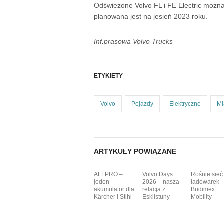
Odświeżone Volvo FL i FE Electric możn
planowana jest na jesień 2023 roku.
Inf.prasowa Volvo Trucks
ETYKIETY
Volvo
Pojazdy
Elektryczne
Mi
ARTYKUŁY POWIĄZANE
ALLPRO –
Volvo Days
Rośnie sieć
jeden
2026 – nasza
ładowarek
akumulator dla
relacja z
Budimex
Kärcher i Stihl
Eskilstuny
Mobility