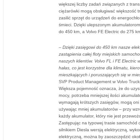
większej liczby zadań związanych z tran
ciężarówki mogą obsługiwać większość tr
zasilić sprzęt do urządzeń do energochł
śmieci. Dzięki ulepszonym akumulatorom 
do 450 km, a Volvo FE Electric do 275 k
– Dzięki zasięgowi do 450 km nasze elek
zastąpienia całej floty miejskich samoch
naszych klientów. Volvo FL i FE Electric 
hałas, co jest korzystne dla klimatu, kier
mieszkających i poruszających się w mie
SVP Product Management w Volvo Truck
Większa pojemność oznacza, że do uzysk
mocy, potrzeba mniejszej ilości akumulat
wymagają krótszych zasięgów, mogą oni
używając mniej akumulatorów – przy wzr
każdy akumulator, który nie jest przewoż
Zastępując na typowej trasie samochód c
silnikiem Diesla wersją elektryczną, wyk
elektryczną, można by zaoszczędzić okoł