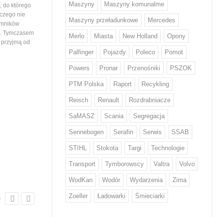
Maszyny
Maszyny komunalme
 do którego
województwa podlaskiego. Tym samym
wiedział nikt, stąd ogromna
 czego nie
maszyny…
mieszkańców ustawiający
Maszyny przeładunkowe
Mercedes
emników
i. Tymczasem
Merlo
Miasta
New Holland
Opony
e przyjmą od
Palfinger
Pojazdy
Poleco
Pomot
Powers
Pronar
Przenośniki
PSZOK
PTM Polska
Raport
Recykling
Z odpadami w Europie sobie nie
Volvo Trucks stawia na
Reisch
Renault
Rozdrabniacze
radzimy...
niskiej emisji CO2
Każdy Europejczyk wytwarza średnio
Volvo zwiększa wykorzystani
SaMASZ
Scania
Segregacja
w ciągu roku 132 kg odpadów
o niskiej emisji CO2* w swo
żywnościowych i 12 kg odzieżowych
produktach. Stal ta od przy
Sennebogen
Serafin
Serwis
SSAB
i obuwniczych – wskazują dane KE.
będzie wykorzystywana w d
STIHL
Stokota
Targi
Technologie
W walce z rosnącą ilością odpadów
tysięcy pojazdów. Volvo by
w tych kategoriach mają pomóc nowe
na świecie producentem, kt
Transport
Tymborowscy
Valtra
Volvo
regulacje, które we wrześniu przyjął
wprowadził ten rodzaj stal
Parlament Europejski. Wyznaczają…
WodKan
Wodór
Wydarzenia
Zima
Zoeller
Ładowarki
Śmieciarki