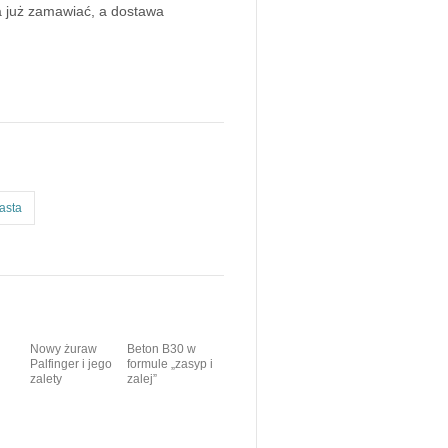
a już zamawiać, a dostawa
asta
Nowy żuraw
Beton B30 w
Palfinger i jego
formule „zasyp i
zalety
zalej”