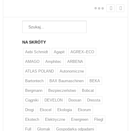
NA SKRÓTY
Aebi Schmidt
Agapit
AGREX–ECO
AMAGO
Amphitec
ARBENA
ATLAS POLAND
Autonomiczne
Bartontech
BAX Baumaschinen
BEKA
Bergmann
Bezpieczeństwo
Bobcat
Ciągniki
DEVELON
Doosan
Dressta
Drogi
Ekocel
Ekologia
Ekorum
Ekotech
Elektryczne
Energreen
Fliegl
Full
Glomak
Gospodarka odpadami