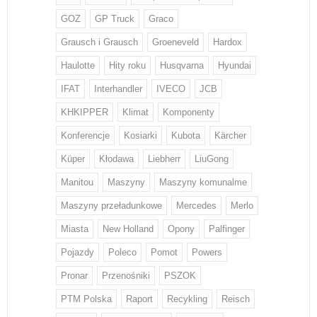
GOZ
GP Truck
Graco
Grausch i Grausch
Groeneveld
Hardox
Haulotte
Hity roku
Husqvarna
Hyundai
IFAT
Interhandler
IVECO
JCB
KHKIPPER
Klimat
Komponenty
Konferencje
Kosiarki
Kubota
Kärcher
Küper
Kłodawa
Liebherr
LiuGong
Manitou
Maszyny
Maszyny komunalme
Maszyny przeładunkowe
Mercedes
Merlo
Miasta
New Holland
Opony
Palfinger
Pojazdy
Poleco
Pomot
Powers
Pronar
Przenośniki
PSZOK
PTM Polska
Raport
Recykling
Reisch