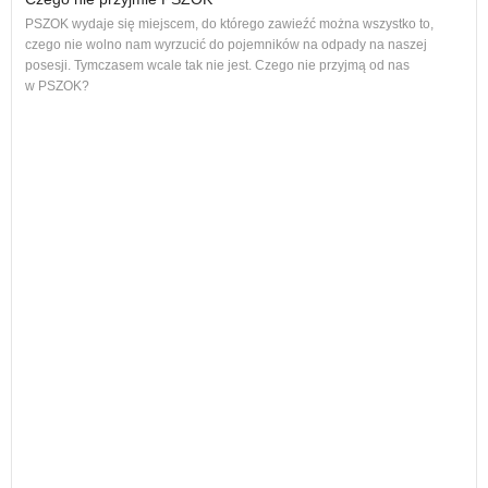
PSZOK wydaje się miejscem, do którego zawieźć można wszystko to,
czego nie wolno nam wyrzucić do pojemników na odpady na naszej
ol, 
posesji. Tymczasem wcale tak nie jest. Czego nie przyjmą od nas
ogło
w PSZOK?
Od p
cał
nie
Każ
żyw
W w
regu