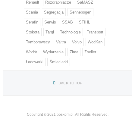
Renault
Rozdrabniacze
SaMASZ
Scania
Segregacja
Sennebogen
Serafin
Serwis
SSAB
STIHL
Stokota
Targi
Technologie
Transport
Tymborowscy
Valtra
Volvo
WodKan
Wodór
Wydarzenia
Zima
Zoeller
Ładowarki
Śmieciarki
BACK TO TOP
Copyright © 2021 poskom.pl. All Rights Reserved.