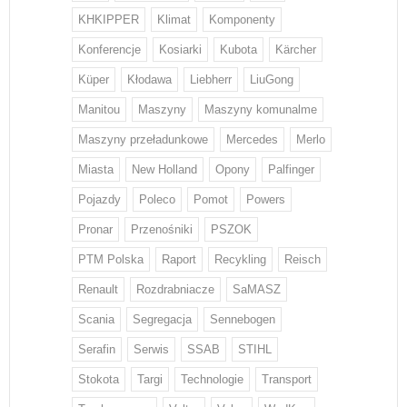
KHKIPPER
Klimat
Komponenty
Konferencje
Kosiarki
Kubota
Kärcher
Küper
Kłodawa
Liebherr
LiuGong
Manitou
Maszyny
Maszyny komunalme
Maszyny przeładunkowe
Mercedes
Merlo
Miasta
New Holland
Opony
Palfinger
Pojazdy
Poleco
Pomot
Powers
Pronar
Przenośniki
PSZOK
PTM Polska
Raport
Recykling
Reisch
Renault
Rozdrabniacze
SaMASZ
Scania
Segregacja
Sennebogen
Serafin
Serwis
SSAB
STIHL
Stokota
Targi
Technologie
Transport