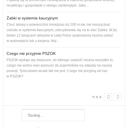
Pojawią się tu pionierskie rozwiązania w zakresie gospodarki wodnej,
dos
recyklingu i gospodarki o obiegu zamkniętym. Jako…
Żabki w systemie kaucyjnym
Adro
Choć sklepy o powierzchni mniejszej niż 200 m.kw. nie muszą brać
podl
udziału w systemie kaucyjnym, zdecydowała się na to sieć Żabka. W jej
Od p
blisko 12 tysiącach sklepów w całej Polce opakowania można oddać
cał
w automatach lub u kasjera. Aby…
Czego nie przyjmie PSZOK
PSZOK wydaje się miejscem, do którego zawieźć można wszystko to,
dam
czego nie wolno nam wyrzucić do pojemników na odpady na naszej
Każ
posesji. Tymczasem wcale tak nie jest. Czego nie przyjmą od nas
żyw
w PSZOK?
W w
regu