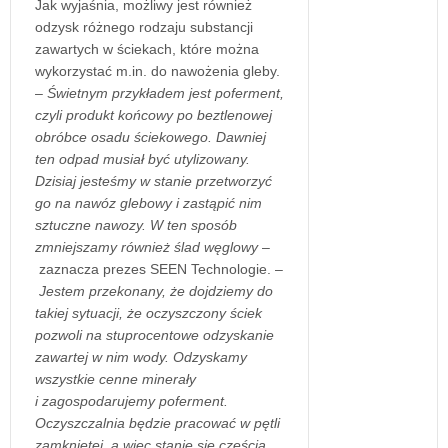
Jak wyjaśnia, możliwy jest również
odzysk różnego rodzaju substancji
zawartych w ściekach, które można
wykorzystać m.in. do nawożenia gleby.
– Świetnym przykładem jest poferment,
czyli produkt końcowy po beztlenowej
obróbce osadu ściekowego. Dawniej
ten odpad musiał być utylizowany.
Dzisiaj jesteśmy w stanie przetworzyć
go na nawóz glebowy i zastąpić nim
sztuczne nawozy. W ten sposób
zmniejszamy również ślad węglowy
–
zaznacza prezes SEEN Technologie. –
Jestem przekonany, że dojdziemy do
takiej sytuacji, że oczyszczony ściek
pozwoli na stuprocentowe odzyskanie
zawartej w nim wody. Odzyskamy
wszystkie cenne minerały
i zagospodarujemy poferment.
Oczyszczalnia będzie pracować w pętli
zamkniętej, a więc stanie się częścią