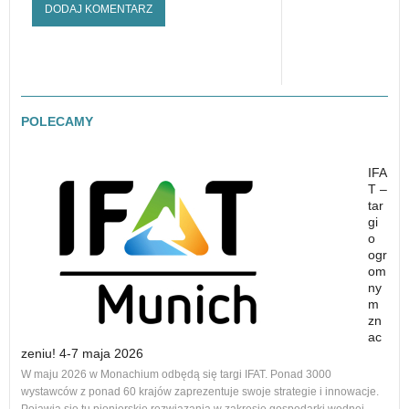
POLECAMY
IFA
T –
tar
gi
o
ogr
om
ny
m
zn
ac
zeniu! 4-7 maja 2026
Nowe
W maju 2026 w Monachium odbędą się targi IFAT. Ponad 3000
na r
wystawców z ponad 60 krajów zaprezentuje swoje strategie i innowacje.
to 1