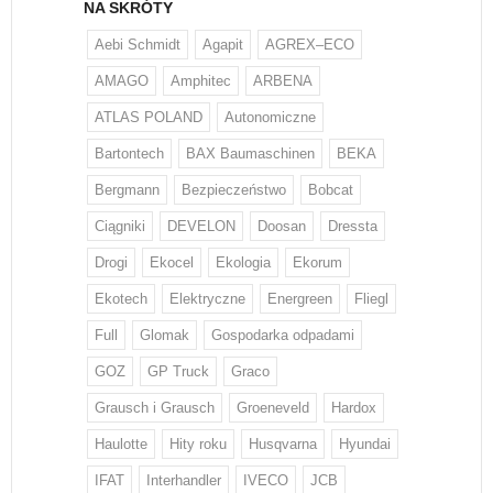
NA SKRÓTY
Aebi Schmidt
Agapit
AGREX–ECO
AMAGO
Amphitec
ARBENA
ATLAS POLAND
Autonomiczne
Bartontech
BAX Baumaschinen
BEKA
Bergmann
Bezpieczeństwo
Bobcat
Ciągniki
DEVELON
Doosan
Dressta
Drogi
Ekocel
Ekologia
Ekorum
Ekotech
Elektryczne
Energreen
Fliegl
Full
Glomak
Gospodarka odpadami
GOZ
GP Truck
Graco
Grausch i Grausch
Groeneveld
Hardox
Haulotte
Hity roku
Husqvarna
Hyundai
IFAT
Interhandler
IVECO
JCB