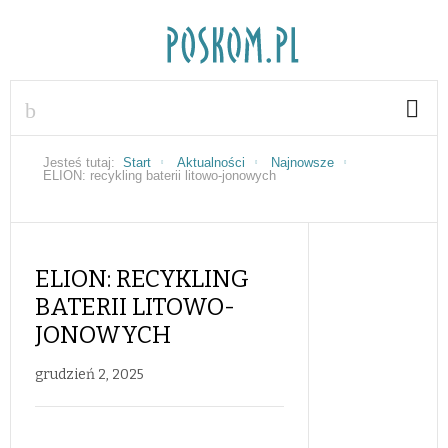
Jesteś tutaj:
Start
Aktualności
Najnowsze
ELION: recykling baterii litowo-jonowych
ELION: RECYKLING
BATERII LITOWO-
JONOWYCH
grudzień 2, 2025