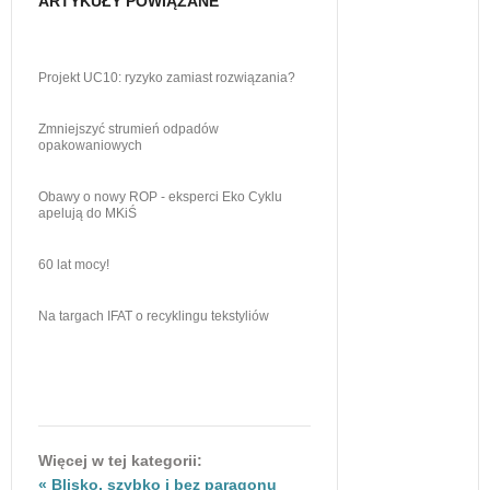
ARTYKUŁY POWIĄZANE
Projekt UC10: ryzyko zamiast rozwiązania?
Zmniejszyć strumień odpadów
opakowaniowych
Obawy o nowy ROP - eksperci Eko Cyklu
apelują do MKiŚ
60 lat mocy!
Na targach IFAT o recyklingu tekstyliów
Więcej w tej kategorii:
« Blisko, szybko i bez paragonu