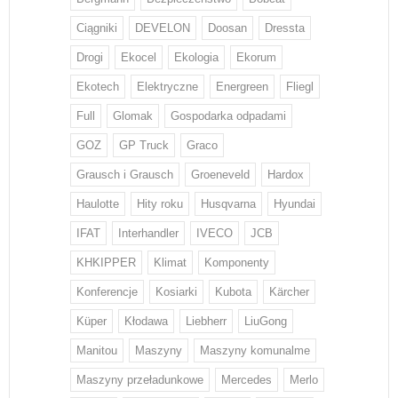
Ciągniki
DEVELON
Doosan
Dressta
Drogi
Ekocel
Ekologia
Ekorum
Ekotech
Elektryczne
Energreen
Fliegl
Full
Glomak
Gospodarka odpadami
GOZ
GP Truck
Graco
Grausch i Grausch
Groeneveld
Hardox
Haulotte
Hity roku
Husqvarna
Hyundai
IFAT
Interhandler
IVECO
JCB
KHKIPPER
Klimat
Komponenty
Konferencje
Kosiarki
Kubota
Kärcher
Küper
Kłodawa
Liebherr
LiuGong
Manitou
Maszyny
Maszyny komunalme
Maszyny przeładunkowe
Mercedes
Merlo