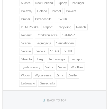
Miasta
New Holland
Opony
Palfinger
Pojazdy
Poleco
Pomot
Powers
Pronar
Przenośniki
PSZOK
PTM Polska
Raport
Recykling
Reisch
Renault
Rozdrabniacze
SaMASZ
Scania
Segregacja
Sennebogen
Serafin
Serwis
SSAB
STIHL
Stokota
Targi
Technologie
Transport
Tymborowscy
Valtra
Volvo
WodKan
Wodór
Wydarzenia
Zima
Zoeller
Ładowarki
Śmieciarki
BACK TO TOP