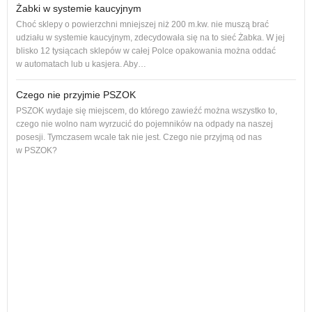
Żabki w systemie kaucyjnym
Choć sklepy o powierzchni mniejszej niż 200 m.kw. nie muszą brać
udziału w systemie kaucyjnym, zdecydowała się na to sieć Żabka. W jej
blisko 12 tysiącach sklepów w całej Polce opakowania można oddać
w automatach lub u kasjera. Aby…
Czego nie przyjmie PSZOK
PSZOK wydaje się miejscem, do którego zawieźć można wszystko to,
czego nie wolno nam wyrzucić do pojemników na odpady na naszej
ol, 
posesji. Tymczasem wcale tak nie jest. Czego nie przyjmą od nas
ogło
w PSZOK?
Od p
cał