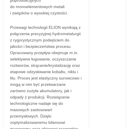
poprodukcyjnych
do monoelementowych metali
i związków o wysokiej czystości.
Przewagi technologii ELION wynikają z
połączenia precyzyjnej hydrometalurgii
z rygorystycznym podejściem do
jakości i bezpieczeństwa procesu.
Opracowany przepływ obejmuje m.in.
selektywne ługowanie, oczyszczanie
roztworów, strącanie/krystalizację oraz
etapowe odzyskiwanie kobaltu, niklu i
litu. Proces jest elastyczny surowcowo i
mogą w nim być przetwarzane
zarówno zużyte akumulatory, jak i
odpady z produkcji. Rozwiązanie
technologiczne nadaje się do
masowych zastosowań
przemysłowych. Dzięki
zoptymalizowanemu bilansowi
masowemu oraz obiegowi reagentów