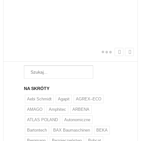
nie
Każ
żyw
W w
regu
NA SKRÓTY
Aebi Schmidt
Agapit
AGREX–ECO
AMAGO
Amphitec
ARBENA
ATLAS POLAND
Autonomiczne
Bartontech
BAX Baumaschinen
BEKA
Bergmann
Bezpieczeństwo
Bobcat