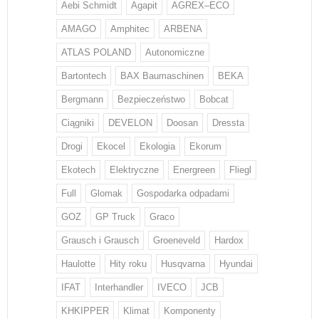
Aebi Schmidt
Agapit
AGREX–ECO
AMAGO
Amphitec
ARBENA
ATLAS POLAND
Autonomiczne
Bartontech
BAX Baumaschinen
BEKA
Bergmann
Bezpieczeństwo
Bobcat
Ciągniki
DEVELON
Doosan
Dressta
Drogi
Ekocel
Ekologia
Ekorum
Ekotech
Elektryczne
Energreen
Fliegl
Full
Glomak
Gospodarka odpadami
GOZ
GP Truck
Graco
Grausch i Grausch
Groeneveld
Hardox
Haulotte
Hity roku
Husqvarna
Hyundai
IFAT
Interhandler
IVECO
JCB
KHKIPPER
Klimat
Komponenty