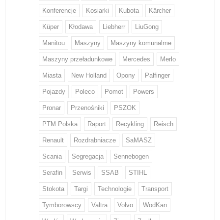
Konferencje
Kosiarki
Kubota
Kärcher
Küper
Kłodawa
Liebherr
LiuGong
Manitou
Maszyny
Maszyny komunalme
Maszyny przeładunkowe
Mercedes
Merlo
Miasta
New Holland
Opony
Palfinger
Pojazdy
Poleco
Pomot
Powers
Pronar
Przenośniki
PSZOK
PTM Polska
Raport
Recykling
Reisch
Renault
Rozdrabniacze
SaMASZ
Scania
Segregacja
Sennebogen
Serafin
Serwis
SSAB
STIHL
Stokota
Targi
Technologie
Transport
Tymborowscy
Valtra
Volvo
WodKan