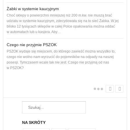
Żabki w systemie kaucyjnym
Adro
Choć sklepy o powierzchni mniejszej niż 200 m.kw. nie muszą brać
podl
udziału w systemie kaucyjnym, zdecydowała się na to sieć Żabka. W jej
Od p
blisko 12 tysiącach sklepów w całej Polce opakowania można oddać
cał
w automatach lub u kasjera. Aby…
Czego nie przyjmie PSZOK
PSZOK wydaje się miejscem, do którego zawieźć można wszystko to,
dam
czego nie wolno nam wyrzucić do pojemników na odpady na naszej
Każ
posesji. Tymczasem wcale tak nie jest. Czego nie przyjmą od nas
żyw
w PSZOK?
W w
regu
NA SKRÓTY