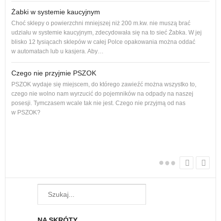
Żabki w systemie kaucyjnym
Adro
Choć sklepy o powierzchni mniejszej niż 200 m.kw. nie muszą brać
podl
udziału w systemie kaucyjnym, zdecydowała się na to sieć Żabka. W jej
Od p
blisko 12 tysiącach sklepów w całej Polce opakowania można oddać
cał
w automatach lub u kasjera. Aby…
Czego nie przyjmie PSZOK
PSZOK wydaje się miejscem, do którego zawieźć można wszystko to,
dam
czego nie wolno nam wyrzucić do pojemników na odpady na naszej
Każ
posesji. Tymczasem wcale tak nie jest. Czego nie przyjmą od nas
żyw
w PSZOK?
W w
regu
NA SKRÓTY