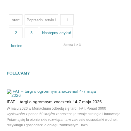
start
Poprzedni artykuł
1
2
3
Następny artykuł
Strona 1 z 3
koniec
POLECAMY
IFAT – targi o ogromnym znaczeniu! 4-7 maja 2026
Nowe
na r
W maju 2026 w Monachium odbędą się targi IFAT. Ponad 3000
to 1
wystawców z ponad 60 krajów zaprezentuje swoje strategie i innowacje.
dos
Pojawią się tu pionierskie rozwiązania w zakresie gospodarki wodnej,
recyklingu i gospodarki o obiegu zamkniętym. Jako…