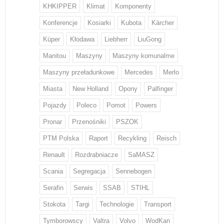
KHKIPPER
Klimat
Komponenty
Konferencje
Kosiarki
Kubota
Kärcher
Küper
Kłodawa
Liebherr
LiuGong
Manitou
Maszyny
Maszyny komunalme
Maszyny przeładunkowe
Mercedes
Merlo
Miasta
New Holland
Opony
Palfinger
Pojazdy
Poleco
Pomot
Powers
Pronar
Przenośniki
PSZOK
PTM Polska
Raport
Recykling
Reisch
Renault
Rozdrabniacze
SaMASZ
Scania
Segregacja
Sennebogen
Serafin
Serwis
SSAB
STIHL
Stokota
Targi
Technologie
Transport
Tymborowscy
Valtra
Volvo
WodKan