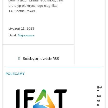
główny aktor wirtualnego show, czyli
prototyp elektrycznego ciągnika
T4 Electric Power.
styczeń 11, 2023
Dział:
Najnowsze
Subskrybuj to źródło RSS
POLECAMY
IFA
T –
tar
gi
o