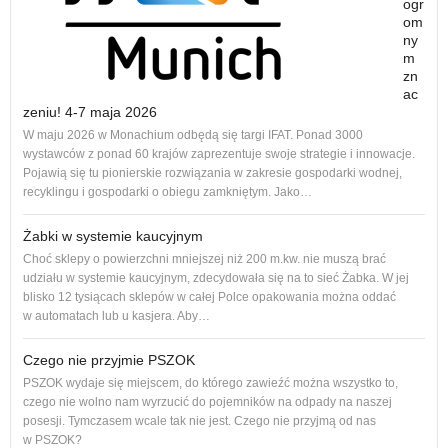
ogr
om
ny
m
zn
ac
zeniu! 4-7 maja 2026
Nowe
W maju 2026 w Monachium odbędą się targi IFAT. Ponad 3000
na r
wystawców z ponad 60 krajów zaprezentuje swoje strategie i innowacje.
to 1
Pojawią się tu pionierskie rozwiązania w zakresie gospodarki wodnej,
dos
recyklingu i gospodarki o obiegu zamkniętym. Jako…
Żabki w systemie kaucyjnym
Choć sklepy o powierzchni mniejszej niż 200 m.kw. nie muszą brać
udziału w systemie kaucyjnym, zdecydowała się na to sieć Żabka. W jej
blisko 12 tysiącach sklepów w całej Polce opakowania można oddać
w automatach lub u kasjera. Aby…
Czego nie przyjmie PSZOK
PSZOK wydaje się miejscem, do którego zawieźć można wszystko to,
czego nie wolno nam wyrzucić do pojemników na odpady na naszej
ol, 
posesji. Tymczasem wcale tak nie jest. Czego nie przyjmą od nas
ogło
w PSZOK?