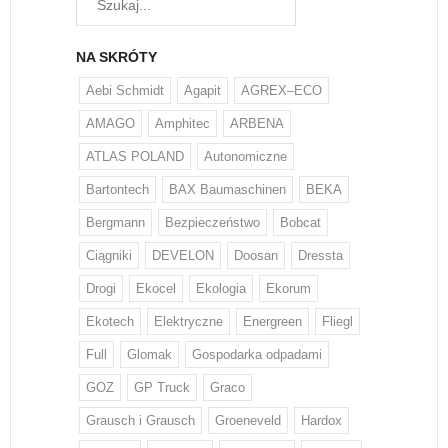
NA SKRÓTY
Aebi Schmidt
Agapit
AGREX–ECO
AMAGO
Amphitec
ARBENA
ATLAS POLAND
Autonomiczne
Bartontech
BAX Baumaschinen
BEKA
Bergmann
Bezpieczeństwo
Bobcat
Ciągniki
DEVELON
Doosan
Dressta
Drogi
Ekocel
Ekologia
Ekorum
Ekotech
Elektryczne
Energreen
Fliegl
Full
Glomak
Gospodarka odpadami
GOZ
GP Truck
Graco
Grausch i Grausch
Groeneveld
Hardox