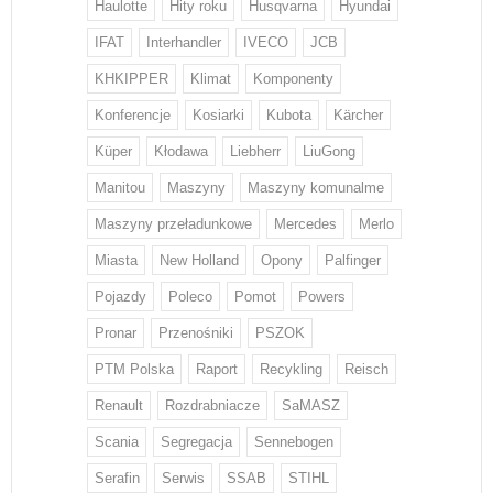
Haulotte
Hity roku
Husqvarna
Hyundai
IFAT
Interhandler
IVECO
JCB
KHKIPPER
Klimat
Komponenty
Konferencje
Kosiarki
Kubota
Kärcher
Küper
Kłodawa
Liebherr
LiuGong
Manitou
Maszyny
Maszyny komunalme
Maszyny przeładunkowe
Mercedes
Merlo
Miasta
New Holland
Opony
Palfinger
Pojazdy
Poleco
Pomot
Powers
Pronar
Przenośniki
PSZOK
PTM Polska
Raport
Recykling
Reisch
Renault
Rozdrabniacze
SaMASZ
Scania
Segregacja
Sennebogen
Serafin
Serwis
SSAB
STIHL