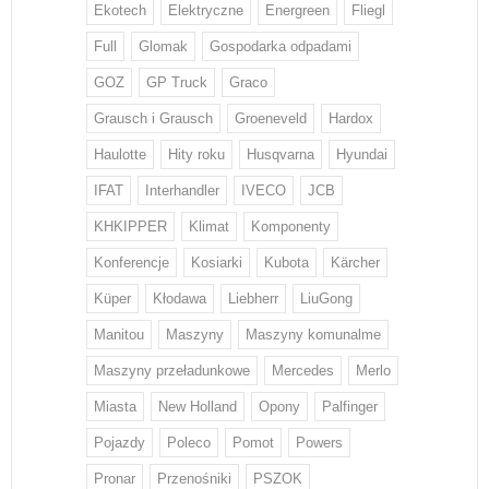
Ekotech
Elektryczne
Energreen
Fliegl
Full
Glomak
Gospodarka odpadami
GOZ
GP Truck
Graco
Grausch i Grausch
Groeneveld
Hardox
Haulotte
Hity roku
Husqvarna
Hyundai
IFAT
Interhandler
IVECO
JCB
KHKIPPER
Klimat
Komponenty
Konferencje
Kosiarki
Kubota
Kärcher
Küper
Kłodawa
Liebherr
LiuGong
Manitou
Maszyny
Maszyny komunalme
Maszyny przeładunkowe
Mercedes
Merlo
Miasta
New Holland
Opony
Palfinger
Pojazdy
Poleco
Pomot
Powers
Pronar
Przenośniki
PSZOK