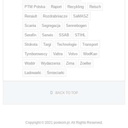
PTM Polska
Raport
Recykling
Reisch
Renault
Rozdrabniacze
SaMASZ
Scania
Segregacja
Sennebogen
Serafin
Serwis
SSAB
STIHL
Stokota
Targi
Technologie
Transport
Tymborowscy
Valtra
Volvo
WodKan
Wodór
Wydarzenia
Zima
Zoeller
Ładowarki
Śmieciarki
BACK TO TOP
Copyright © 2021 poskom.pl. All Rights Reserved.