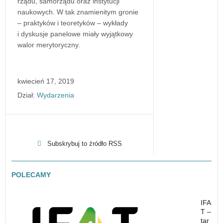
rządu, samorządu oraz instytucji
naukowych. W tak znamienitym gronie
– praktyków i teoretyków – wykłady
i dyskusje panelowe miały wyjątkowy
walor merytoryczny.
kwiecień 17, 2019
Dział:
Wydarzenia
Subskrybuj to źródło RSS
POLECAMY
IFA
T –
tar