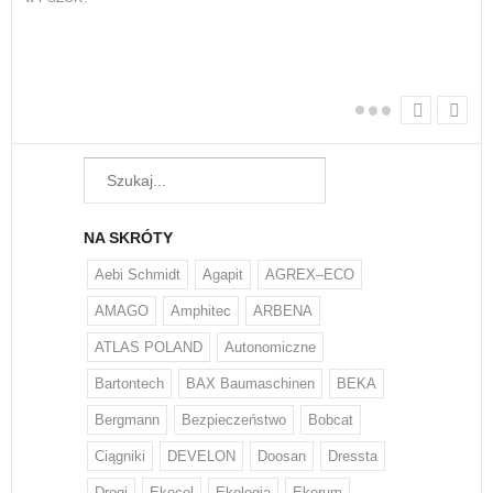
W w
regu
NA SKRÓTY
Aebi Schmidt
Agapit
AGREX–ECO
AMAGO
Amphitec
ARBENA
ATLAS POLAND
Autonomiczne
Bartontech
BAX Baumaschinen
BEKA
Bergmann
Bezpieczeństwo
Bobcat
Ciągniki
DEVELON
Doosan
Dressta
Drogi
Ekocel
Ekologia
Ekorum