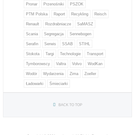
Pronar
Przenośniki
PSZOK
PTM Polska
Raport
Recykling
Reisch
Renault
Rozdrabniacze
SaMASZ
Scania
Segregacja
Sennebogen
Serafin
Serwis
SSAB
STIHL
Stokota
Targi
Technologie
Transport
Tymborowscy
Valtra
Volvo
WodKan
Wodór
Wydarzenia
Zima
Zoeller
Ładowarki
Śmieciarki
BACK TO TOP