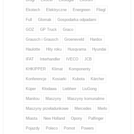
Ekotech
Elektryczne
Energreen
Fliegl
Full
Glomak
Gospodarka odpadami
GOZ
GP Truck
Graco
Grausch i Grausch
Groeneveld
Hardox
Haulotte
Hity roku
Husqvarna
Hyundai
IFAT
Interhandler
IVECO
JCB
KHKIPPER
Klimat
Komponenty
Konferencje
Kosiarki
Kubota
Kärcher
Küper
Kłodawa
Liebherr
LiuGong
Manitou
Maszyny
Maszyny komunalme
Maszyny przeładunkowe
Mercedes
Merlo
Miasta
New Holland
Opony
Palfinger
Pojazdy
Poleco
Pomot
Powers