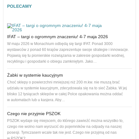
POLECAMY
IFAT – targi o ogromnym znaczeniu! 4-7 maja 2026
Nowe
na r
W maju 2026 w Monachium odbędą się targi IFAT. Ponad 3000
to 1
wystawców z ponad 60 krajów zaprezentuje swoje strategie i innowacje.
dos
Pojawią się tu pionierskie rozwiązania w zakresie gospodarki wodnej,
recyklingu i gospodarki o obiegu zamkniętym. Jako…
Żabki w systemie kaucyjnym
Adro
Choć sklepy o powierzchni mniejszej niż 200 m.kw. nie muszą brać
podl
udziału w systemie kaucyjnym, zdecydowała się na to sieć Żabka. W jej
Od p
blisko 12 tysiącach sklepów w całej Polce opakowania można oddać
cał
w automatach lub u kasjera. Aby…
Czego nie przyjmie PSZOK
PSZOK wydaje się miejscem, do którego zawieźć można wszystko to,
dam
czego nie wolno nam wyrzucić do pojemników na odpady na naszej
Każ
posesji. Tymczasem wcale tak nie jest. Czego nie przyjmą od nas
żyw
w PSZOK?