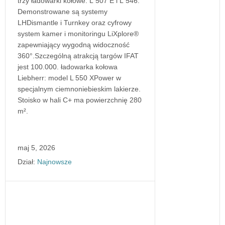
trzy ładowarki kołowe: L 507 E i L 546.
Demonstrowane są systemy
LHDismantle i Turnkey oraz cyfrowy
system kamer i monitoringu LiXplore®
zapewniający wygodną widoczność
360°.Szczególną atrakcją targów IFAT
jest 100.000. ładowarka kołowa
Liebherr: model L 550 XPower w
specjalnym ciemnoniebieskim lakierze.
Stoisko w hali C+ ma powierzchnię 280
m².
maj 5, 2026
Dział:
Najnowsze