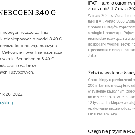
IFAT – targi o ogromny
znaczeniu! 4-7 maja 20
NEBOGEN 3.40 G
W maju 2026 w Monachium 
targi IFAT. Ponad 3000 wys
z ponad 60 krajów zaprezen
nnebogen rozszerza linię
strategie i innowacje. Pojawi
pionierskie rozwiązania w z
k teleskopowych o model 3.40 G.
gospodarki wodnej, recyklin
pierwsza tego rodzaju maszyna
i gospodarki o obiegu zamkn
. Całkowicie nowa linia wzornicza
Jako…
a wzrok, Sennebogen 3.40 G
połączenie walorów
nych i użytkowych.
Żabki w systemie kauc
Choć sklepy o powierzchni m
200 m.kw. nie muszą brać ud
w systemie kaucyjnym, zdec
nik 26, 2022
na to sieć Żabka. W jej blisk
cykling
12 tysiącach sklepów w całe
opakowania można oddać w
lub u kasjera. Aby…
Czego nie przyjmie P