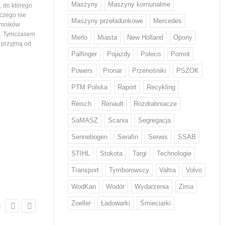
Maszyny
Maszyny komunalme
 do którego
województwa podlaskiego. Tym samym
wiedział nikt, stąd ogromna
 czego nie
maszyny…
mieszkańców ustawiający
Maszyny przeładunkowe
Mercedes
emników
i. Tymczasem
Merlo
Miasta
New Holland
Opony
e przyjmą od
Palfinger
Pojazdy
Poleco
Pomot
Powers
Pronar
Przenośniki
PSZOK
PTM Polska
Raport
Recykling
Z odpadami w Europie sobie nie
Volvo Trucks stawia na
Reisch
Renault
Rozdrabniacze
radzimy...
niskiej emisji CO2
Każdy Europejczyk wytwarza średnio
Volvo zwiększa wykorzystani
SaMASZ
Scania
Segregacja
w ciągu roku 132 kg odpadów
o niskiej emisji CO2* w swo
żywnościowych i 12 kg odzieżowych
produktach. Stal ta od przy
Sennebogen
Serafin
Serwis
SSAB
i obuwniczych – wskazują dane KE.
będzie wykorzystywana w d
STIHL
Stokota
Targi
Technologie
W walce z rosnącą ilością odpadów
tysięcy pojazdów. Volvo by
w tych kategoriach mają pomóc nowe
na świecie producentem, kt
Transport
Tymborowscy
Valtra
Volvo
regulacje, które we wrześniu przyjął
wprowadził ten rodzaj stal
Parlament Europejski. Wyznaczają…
WodKan
Wodór
Wydarzenia
Zima
Zoeller
Ładowarki
Śmieciarki