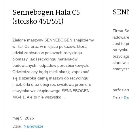
SEN
Sennebogen Hala C5
(stoisko 451/551)
Firma Se
ładoware
Zielone maszyny SENNEBOGEN znajdziemy
Jest to 
w Hałi C5 oraz w miejscu pokazów. Biorą
na rynku
udział zarówno w pokazach recyklingu
przyciąg
biomasy, jak i recyklingu materiałów
stanowi 
budowlanych i odpadów porozbiórkowych.
estetycz
Odwiedzający będą mieli okazję zapoznać
się z szeroką gamą maszyn do recyklingu
i rozbiórki oraz obejrzeć światową premierę
paździer
chwytaka wielołupinowego SENNEBOGEN
MG4.1. Ale to nie wszystko...
Dział:
Re
maj 5, 2026
Dział:
Najnowsze