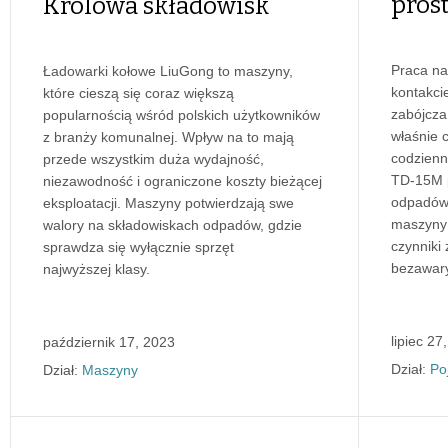
pros
Królowa składowisk
Praca na
Ładowarki kołowe LiuGong to maszyny,
kontakci
które cieszą się coraz większą
zabójcza
popularnością wśród polskich użytkowników
właśnie 
z branży komunalnej. Wpływ na to mają
codzienn
przede wszystkim duża wydajność,
TD-15M p
niezawodność i ograniczone koszty bieżącej
odpadów.
eksploatacji. Maszyny potwierdzają swe
maszyny 
walory na składowiskach odpadów, gdzie
czynniki
sprawdza się wyłącznie sprzęt
bezawary
najwyższej klasy.
lipiec 27
październik 17, 2023
Dział:
Po
Dział:
Maszyny