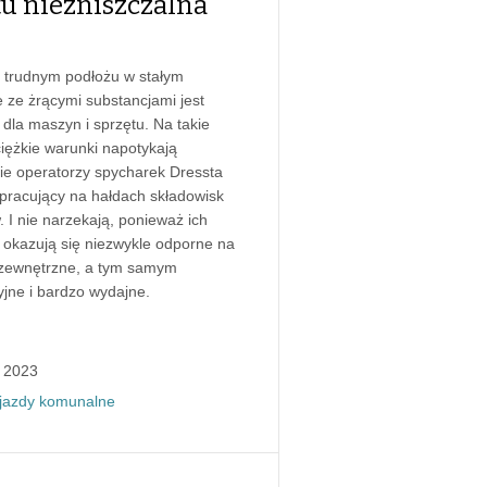
tu niezniszczalna
 trudnym podłożu w stałym
e ze żrącymi substancjami jest
 dla maszyn i sprzętu. Na takie
ciężkie warunki napotykają
ie operatorzy spycharek Dressta
racujący na hałdach składowisk
 I nie narzekają, ponieważ ich
okazują się niezwykle odporne na
 zewnętrzne, a tym samym
jne i bardzo wydajne.
, 2023
jazdy komunalne