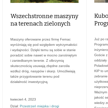
Kubo
Wszechstronne maszyny
Prog
na terenach zielonych
Już po r
Maszyny oferowane przez firmę Femac
Programm
wyróżniają się pod względem wytrzymałości
inżynier
i wydajności. Dzięki temu są sobie w stanie
Goście z 
poradzić sobie nawet w mocno zarośniętym
oddziały
i zaniedbanym terenie. Z olbrzymią
Poladowi
skutecznością usuwają zbędne zarośla
KIP to un
wzdłuż dróg, nasypów i skarp. Umożliwiają
zebranie
także przygotowanie terenu pod
użytkowa
działalność inwestycyjną.
nieprzer
Ważnym 
jakość s
kwiecień 4, 2023
wiedzy 
Dział:
Przestrzeń miejska i drogi
Serwisow