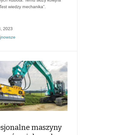
„Test wiedzy mechanika”.
, 2023
jnowsze
esjonalne maszyny