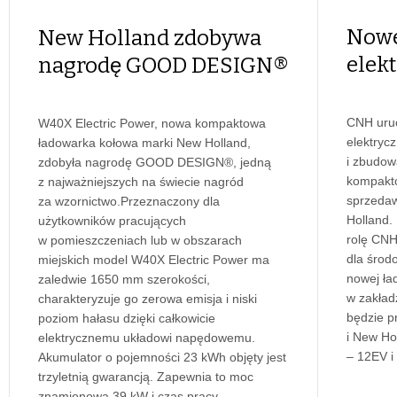
Nowe
New Holland zdobywa
elek
nagrodę GOOD DESIGN®
CNH uru
W40X Electric Power, nowa kompaktowa
elektryc
ładowarka kołowa marki New Holland,
i zbudow
zdobyła nagrodę GOOD DESIGN®, jedną
kompakt
z najważniejszych na świecie nagród
sprzeda
za wzornictwo.Przeznaczony dla
Holland.
użytkowników pracujących
rolę CNH
w pomieszczeniach lub w obszarach
dla środ
miejskich model W40X Electric Power ma
nowej ła
zaledwie 1650 mm szerokości,
w zakład
charakteryzuje go zerowa emisja i niski
będzie 
poziom hałasu dzięki całkowicie
i New Ho
elektrycznemu układowi napędowemu.
– 12EV i
Akumulator o pojemności 23 kWh objęty jest
trzyletnią gwarancją. Zapewnia to moc
znamionową 39 kW i czas pracy