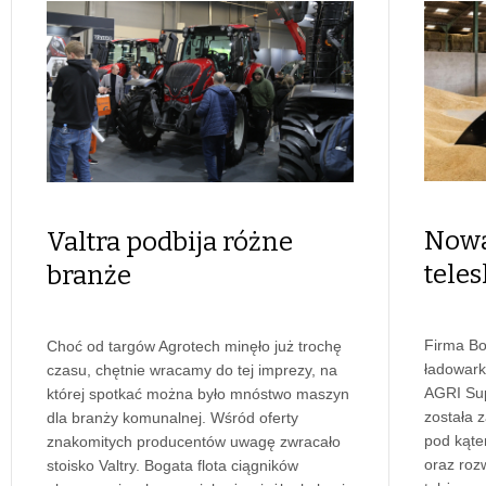
Nowa
Valtra podbija różne
tele
branże
Firma Bo
Choć od targów Agrotech minęło już trochę
ładowark
czasu, chętnie wracamy do tej imprezy, na
AGRI Su
której spotkać można było mnóstwo maszyn
została 
dla branży komunalnej. Wśród oferty
pod kąte
znakomitych producentów uwagę zwracało
oraz roz
stoisko Valtry. Bogata flota ciągników