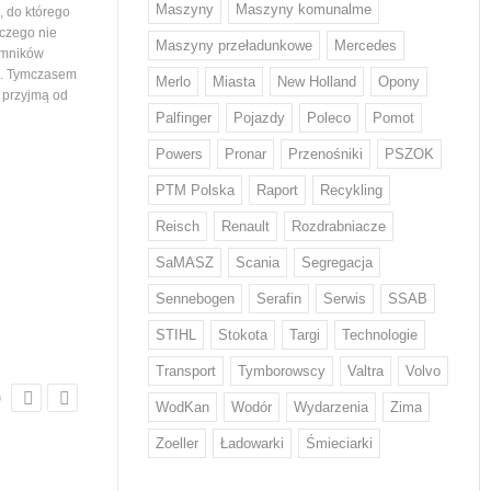
Maszyny
Maszyny komunalme
 do którego
województwa podlaskiego. Tym samym
 czego nie
maszyny…
Volvo Trucks stawia na
Maszyny przeładunkowe
Mercedes
emników
niskiej emisji CO2
i. Tymczasem
Merlo
Miasta
New Holland
Opony
Volvo zwiększa wykorzystani
e przyjmą od
o niskiej emisji CO2* w swo
Palfinger
Pojazdy
Poleco
Pomot
produktach. Stal ta od przy
będzie wykorzystywana w d
Powers
Pronar
Przenośniki
PSZOK
Z odpadami w Europie sobie nie
tysięcy pojazdów. Volvo by
radzimy...
na świecie producentem, kt
PTM Polska
Raport
Recykling
Każdy Europejczyk wytwarza średnio
wprowadził ten rodzaj stal
w ciągu roku 132 kg odpadów
Reisch
Renault
Rozdrabniacze
żywnościowych i 12 kg odzieżowych
SaMASZ
Scania
Segregacja
i obuwniczych – wskazują dane KE.
W walce z rosnącą ilością odpadów
Sennebogen
Serafin
Serwis
SSAB
w tych kategoriach mają pomóc nowe
regulacje, które we wrześniu przyjął
STIHL
Stokota
Targi
Technologie
Parlament Europejski. Wyznaczają…
Transport
Tymborowscy
Valtra
Volvo
WodKan
Wodór
Wydarzenia
Zima
Zoeller
Ładowarki
Śmieciarki