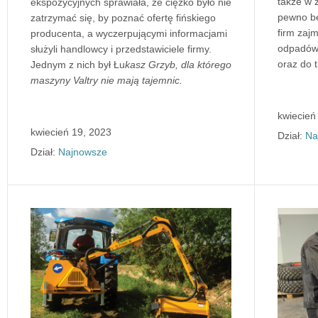
także w 
ekspozycyjnych sprawiała, że ciężko było nie
pewno bę
zatrzymać się, by poznać ofertę fińskiego
firm zaj
producenta, a wyczerpującymi informacjami
odpadów,
służyli handlowcy i przedstawiciele firmy.
oraz do 
Jednym z nich był Łu
kasz Grzyb, dla którego
maszyny Valtry nie mają tajemnic.
kwiecień
kwiecień 19, 2023
Dział:
Na
Dział:
Najnowsze