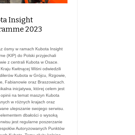
ta Insight
ramme 2023
az ósmy w ramach Kubota Insight
e (KIP) do Polski przyjechali
owie z centrali Kubota w Osace.
Kraju Kwitnącej Wiśni odwiedzili
 dilerów Kubota w Grójcu, Rzgowie,
e, Fabianowie oraz Braszowicach.
ikalna inicjatywa, której celem jest
 opinii na temat maszyn Kubota
nych w różnych krajach oraz
wane ulepszanie swojego serwisu.
elementem dbałości o wysoką
erwisu jest regularne poszerzanie
zespołów Autoryzowanych Punktów
ych Kubota. Temu służy kolejna