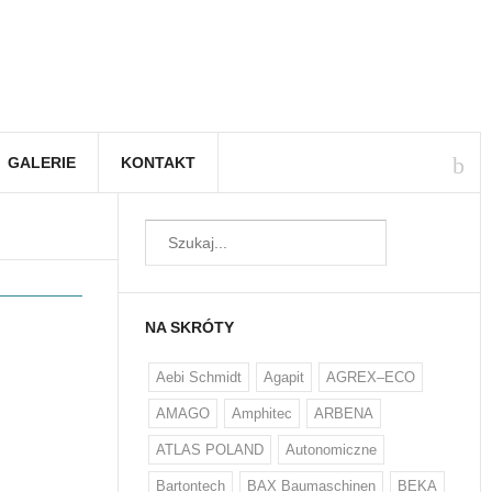
GALERIE
KONTAKT
NA SKRÓTY
Aebi Schmidt
Agapit
AGREX–ECO
AMAGO
Amphitec
ARBENA
ATLAS POLAND
Autonomiczne
Finałowa edycja poka
Roadshow 2025
Bartontech
BAX Baumaschinen
BEKA