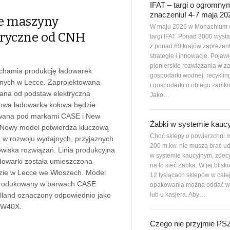
IFAT – targi o ogromny
znaczeniu! 4-7 maja 20
 maszyny
W maju 2026 w Monachium 
tryczne od CNH
targi IFAT. Ponad 3000 wys
z ponad 60 krajów zaprezen
strategie i innowacje. Pojawi
pionierskie rozwiązania w z
chamia produkcję ładowarek
gospodarki wodnej, recyklin
znych w Lecce. Zaprojektowana
i gospodarki o obiegu zamkn
ana od podstaw elektryczna
Jako…
owa ładowarka kołowa będzie
wana pod markami CASE i New
Żabki w systemie kauc
 Nowy model potwierdza kluczową
Choć sklepy o powierzchni m
 w rozwoju wydajnych, przyjaznych
200 m.kw. nie muszą brać ud
owiska rozwiązań. Linia produkcyjna
w systemie kaucyjnym, zdec
dowarki została umieszczona
na to sieć Żabka. W jej blisk
zie w Lecce we Włoszech. Model
12 tysiącach sklepów w całe
produkowany w barwach CASE
opakowania można oddać w
lub u kasjera. Aby…
lland oznaczony odpowiednio jako
 W40X.
Czego nie przyjmie P