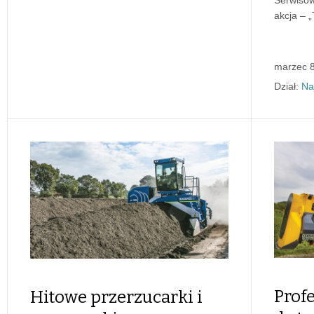
akcja – 
marzec 8
Dział:
Na
Prof
Hitowe przerzucarki i