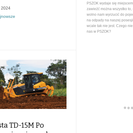
PSZOK wydaje się miejscem,
, 2024
zawieźć można wszystko to,
wolno nam wyrzucić do poj
jnowsze
na odpady na naszej posesj
wcale tak nie jest. Czego ni
nas w PSZOK?
sta TD-15M Po