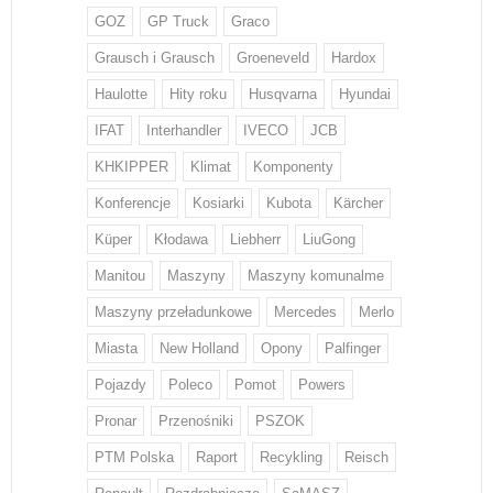
GOZ
GP Truck
Graco
Grausch i Grausch
Groeneveld
Hardox
Haulotte
Hity roku
Husqvarna
Hyundai
IFAT
Interhandler
IVECO
JCB
KHKIPPER
Klimat
Komponenty
Konferencje
Kosiarki
Kubota
Kärcher
Küper
Kłodawa
Liebherr
LiuGong
Manitou
Maszyny
Maszyny komunalme
Maszyny przeładunkowe
Mercedes
Merlo
Miasta
New Holland
Opony
Palfinger
Pojazdy
Poleco
Pomot
Powers
Pronar
Przenośniki
PSZOK
PTM Polska
Raport
Recykling
Reisch