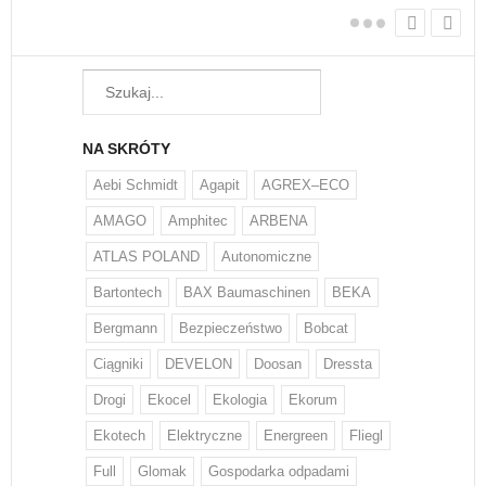
NA SKRÓTY
Aebi Schmidt
Agapit
AGREX–ECO
AMAGO
Amphitec
ARBENA
ATLAS POLAND
Autonomiczne
Bartontech
BAX Baumaschinen
BEKA
Bergmann
Bezpieczeństwo
Bobcat
Ciągniki
DEVELON
Doosan
Dressta
Drogi
Ekocel
Ekologia
Ekorum
Ekotech
Elektryczne
Energreen
Fliegl
Full
Glomak
Gospodarka odpadami