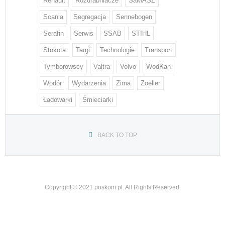
Renault
Rozdrabniacze
SaMASZ
Scania
Segregacja
Sennebogen
Serafin
Serwis
SSAB
STIHL
Stokota
Targi
Technologie
Transport
Tymborowscy
Valtra
Volvo
WodKan
Wodór
Wydarzenia
Zima
Zoeller
Ładowarki
Śmieciarki
BACK TO TOP
Copyright © 2021 poskom.pl. All Rights Reserved.