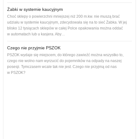
Żabki w systemie kaucyjnym
Choć sklepy o powierzchni mniejszej niż 200 m.kw. nie muszą brać
udziału w systemie kaucyjnym, zdecydowała się na to sieć Żabka. W jej
blisko 12 tysiącach sklepów w całej Polce opakowania można oddać
w automatach lub u kasjera. Aby…
Czego nie przyjmie PSZOK
PSZOK wydaje się miejscem, do którego zawieźć można wszystko to,
czego nie wolno nam wyrzucić do pojemników na odpady na naszej
ol, 
posesji. Tymczasem wcale tak nie jest. Czego nie przyjmą od nas
ogło
w PSZOK?
Od p
cał
dam
Każ
żyw
W w
regu