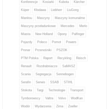
Konferencje
Kosiarki
Kubota
Kärcher
Küper
Kłodawa
Liebherr
LiuGong
Manitou
Maszyny
Maszyny komunalme
Maszyny przeładunkowe
Mercedes
Merlo
Miasta
New Holland
Opony
Palfinger
Pojazdy
Poleco
Pomot
Powers
Pronar
Przenośniki
PSZOK
PTM Polska
Raport
Recykling
Reisch
Renault
Rozdrabniacze
SaMASZ
Scania
Segregacja
Sennebogen
Serafin
Serwis
SSAB
STIHL
Stokota
Targi
Technologie
Transport
Tymborowscy
Valtra
Volvo
WodKan
Wodór
Wydarzenia
Zima
Zoeller