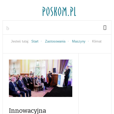
Jesteś tutaj:
Start
Zastosowania
Maszyny
Klimat
Innowacyjna