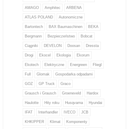
AMAGO
Amphitec
ARBENA
ATLAS POLAND
Autonomiczne
Bartontech
BAX Baumaschinen
BEKA
Bergmann
Bezpieczeństwo
Bobcat
Ciągniki
DEVELON
Doosan
Dressta
Drogi
Ekocel
Ekologia
Ekorum
Ekotech
Elektryczne
Energreen
Fliegl
Full
Glomak
Gospodarka odpadami
GOZ
GP Truck
Graco
Grausch i Grausch
Groeneveld
Hardox
Haulotte
Hity roku
Husqvarna
Hyundai
IFAT
Interhandler
IVECO
JCB
KHKIPPER
Klimat
Komponenty