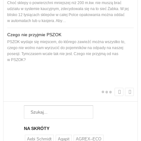
Adro
Choć sklepy o powierzchni mniejszej niż 200 m.kw. nie muszą brać
podl
udziału w systemie kaucyjnym, zdecydowała się na to sieć Żabka. W jej
Od p
blisko 12 tysiącach sklepów w całej Polce opakowania można oddać
cał
w automatach lub u kasjera. Aby…
Czego nie przyjmie PSZOK
PSZOK wydaje się miejscem, do którego zawieźć można wszystko to,
dam
czego nie wolno nam wyrzucić do pojemników na odpady na naszej
Każ
posesji. Tymczasem wcale tak nie jest. Czego nie przyjmą od nas
żyw
w PSZOK?
W w
regu
NA SKRÓTY
Aebi Schmidt
Agapit
AGREX–ECO