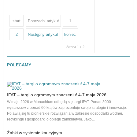
start
Poprzedni artykuł
1
2
Następny artykuł
koniec
Strona 1 z 2
POLECAMY
IFAT – targi o ogromnym znaczeniu! 4-7 maja 2026
Nowe
na r
W maju 2026 w Monachium odbędą się targi IFAT. Ponad 3000
to 1
wystawców z ponad 60 krajów zaprezentuje swoje strategie i innowacje.
dos
Pojawią się tu pionierskie rozwiązania w zakresie gospodarki wodnej,
recyklingu i gospodarki o obiegu zamkniętym. Jako…
Żabki w systemie kaucyjnym