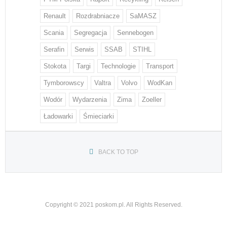
Renault
Rozdrabniacze
SaMASZ
Scania
Segregacja
Sennebogen
Serafin
Serwis
SSAB
STIHL
Stokota
Targi
Technologie
Transport
Tymborowscy
Valtra
Volvo
WodKan
Wodór
Wydarzenia
Zima
Zoeller
Ładowarki
Śmieciarki
BACK TO TOP
Copyright © 2021 poskom.pl. All Rights Reserved.