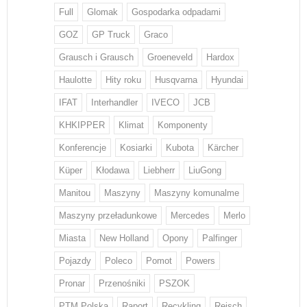
Full
Glomak
Gospodarka odpadami
GOZ
GP Truck
Graco
Grausch i Grausch
Groeneveld
Hardox
Haulotte
Hity roku
Husqvarna
Hyundai
IFAT
Interhandler
IVECO
JCB
KHKIPPER
Klimat
Komponenty
Konferencje
Kosiarki
Kubota
Kärcher
Küper
Kłodawa
Liebherr
LiuGong
Manitou
Maszyny
Maszyny komunalme
Maszyny przeładunkowe
Mercedes
Merlo
Miasta
New Holland
Opony
Palfinger
Pojazdy
Poleco
Pomot
Powers
Pronar
Przenośniki
PSZOK
PTM Polska
Raport
Recykling
Reisch