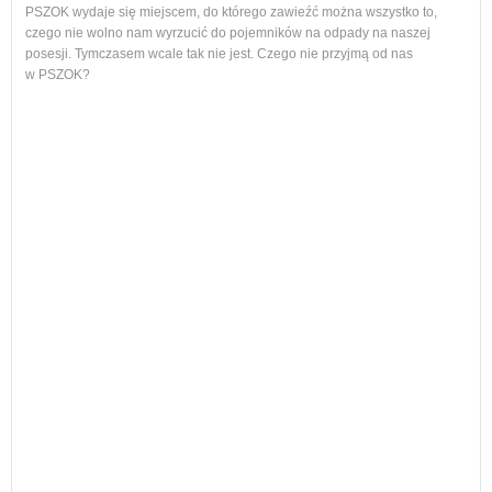
PSZOK wydaje się miejscem, do którego zawieźć można wszystko to,
czego nie wolno nam wyrzucić do pojemników na odpady na naszej
ol, 
posesji. Tymczasem wcale tak nie jest. Czego nie przyjmą od nas
ogło
w PSZOK?
Od p
cał
nie
Każ
żyw
W w
regu