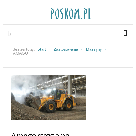
Jesteś tutaj:
Start
Zastosowania
Maszyny
AMAGO
Amago stawia na