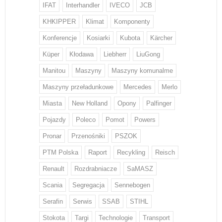
IFAT
Interhandler
IVECO
JCB
KHKIPPER
Klimat
Komponenty
Konferencje
Kosiarki
Kubota
Kärcher
Küper
Kłodawa
Liebherr
LiuGong
Manitou
Maszyny
Maszyny komunalme
Maszyny przeładunkowe
Mercedes
Merlo
Miasta
New Holland
Opony
Palfinger
Pojazdy
Poleco
Pomot
Powers
Pronar
Przenośniki
PSZOK
PTM Polska
Raport
Recykling
Reisch
Renault
Rozdrabniacze
SaMASZ
Scania
Segregacja
Sennebogen
Serafin
Serwis
SSAB
STIHL
Stokota
Targi
Technologie
Transport