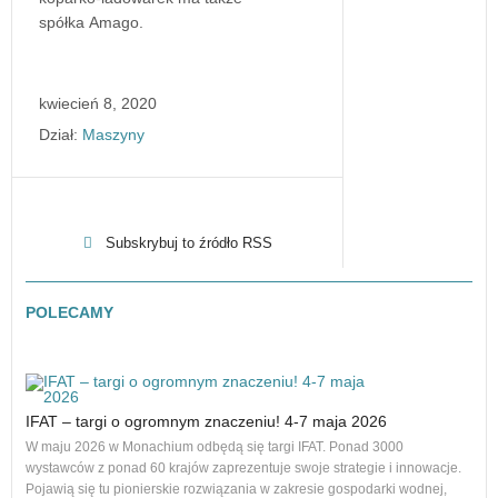
spółka Amago.
kwiecień 8, 2020
Dział:
Maszyny
Subskrybuj to źródło RSS
POLECAMY
IFAT – targi o ogromnym znaczeniu! 4-7 maja 2026
Nowe
na r
W maju 2026 w Monachium odbędą się targi IFAT. Ponad 3000
to 1
wystawców z ponad 60 krajów zaprezentuje swoje strategie i innowacje.
dos
Pojawią się tu pionierskie rozwiązania w zakresie gospodarki wodnej,