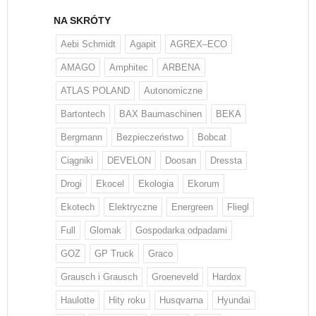
NA SKRÓTY
Aebi Schmidt
Agapit
AGREX–ECO
AMAGO
Amphitec
ARBENA
ATLAS POLAND
Autonomiczne
Bartontech
BAX Baumaschinen
BEKA
Bergmann
Bezpieczeństwo
Bobcat
Ciągniki
DEVELON
Doosan
Dressta
Drogi
Ekocel
Ekologia
Ekorum
Ekotech
Elektryczne
Energreen
Fliegl
Full
Glomak
Gospodarka odpadami
GOZ
GP Truck
Graco
Grausch i Grausch
Groeneveld
Hardox
Haulotte
Hity roku
Husqvarna
Hyundai