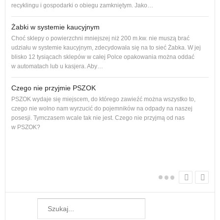
recyklingu i gospodarki o obiegu zamkniętym. Jako…
Żabki w systemie kaucyjnym
Adro
Choć sklepy o powierzchni mniejszej niż 200 m.kw. nie muszą brać
podl
udziału w systemie kaucyjnym, zdecydowała się na to sieć Żabka. W jej
Od p
blisko 12 tysiącach sklepów w całej Polce opakowania można oddać
cał
w automatach lub u kasjera. Aby…
Czego nie przyjmie PSZOK
PSZOK wydaje się miejscem, do którego zawieźć można wszystko to,
dam
czego nie wolno nam wyrzucić do pojemników na odpady na naszej
Każ
posesji. Tymczasem wcale tak nie jest. Czego nie przyjmą od nas
żyw
w PSZOK?
W w
regu