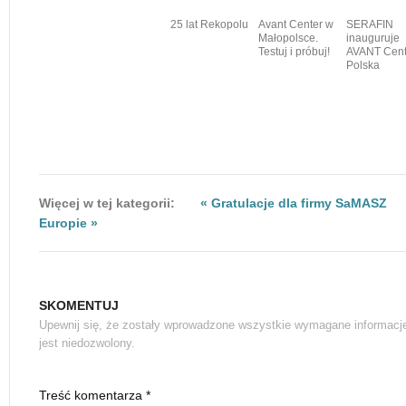
25 lat Rekopolu
Avant Center w
SERAFIN
Małopolsce.
inauguruje
Testuj i próbuj!
AVANT Cent
Polska
Więcej w tej kategorii:
« Gratulacje dla firmy SaMASZ
Europie »
SKOMENTUJ
Upewnij się, że zostały wprowadzone wszystkie wymagane informacj
jest niedozwolony.
Treść komentarza *