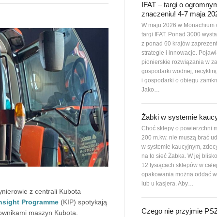
IFAT – targi o ogromny
znaczeniu! 4-7 maja 20
W maju 2026 w Monachium 
targi IFAT. Ponad 3000 wys
z ponad 60 krajów zaprezen
strategie i innowacje. Pojawi
pionierskie rozwiązania w z
gospodarki wodnej, recyklin
i gospodarki o obiegu zamkn
Jako…
Żabki w systemie kauc
Choć sklepy o powierzchni m
200 m.kw. nie muszą brać ud
w systemie kaucyjnym, zdec
na to sieć Żabka. W jej blisk
12 tysiącach sklepów w całe
opakowania można oddać w
lub u kasjera. Aby…
ynierowie z centrali Kubota
nsight Programme
(KIP) spotykają
Czego nie przyjmie P
tkownikami maszyn Kubota.