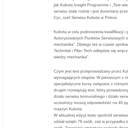
jak Kubota Insight Programme i „Test w
serwisu stale rośnie i jest doceniany pr
Cyc, szef Serwisu Kubota w Polsce.
Kubota w celu podnoszenia kwalifikacji i
Autoryzowanych Punktów Serwisowych od 
mechanika”. Dlatego też w czasie spotka
Techmlek i Pilar-Tech odbędzie się wręc
wiedzy mechanika”.
Czym jest test przeprowadzany przez Ku
wymagających etapów. W pierwszym z ni
specjalistyczne kursy związane z różnym
drugim rozwiązują test, który prowadzony
działu serwisu komunalnego i działu serw
uczestnicy muszą odpowiedzieć na 40 py
maszyn Kubota.
W aktualnej edycji testu spośród serwis
udział wzięło 76 osób, zaś w przypadku si
osób. Zwycięzcy otrzymają nagrody fina