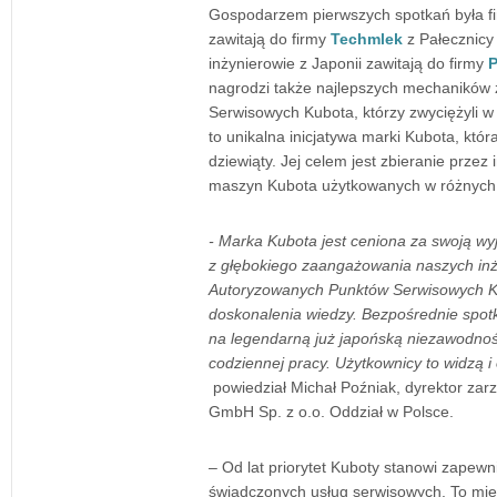
Gospodarzem pierwszych spotkań była f
zawitają do firmy
Techmlek
z Pałecznicy
inżynierowie z Japonii zawitają do firmy
P
nagrodzi także najlepszych mechaników
Serwisowych Kubota, którzy zwyciężyli w 
to unikalna inicjatywa marki Kubota, któ
dziewiąty. Jej celem jest zbieranie przez 
maszyn Kubota użytkowanych w różnych 
- Marka Kubota jest ceniona za swoją w
z głębokiego zaangażowania naszych inż
Autoryzowanych Punktów Serwisowych Ku
doskonalenia wiedzy. Bezpośrednie spotk
na legendarną już japońską niezawodnoś
codziennej pracy. Użytkownicy to widzą i
powiedział Michał Poźniak, dyrektor zar
GmbH Sp. z o.o. Oddział w Polsce.
– Od lat priorytet Kuboty stanowi zapew
świadczonych usług serwisowych. To międ