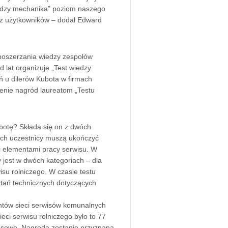
iedzy mechanika” poziom naszego
zez użytkowników – dodał Edward
 poszerzania wiedzy zespołów
lat organizuje „Test wiedzy
ń u dilerów Kubota w firmach
zenie nagród laureatom „Testu
botę? Składa się on z dwóch
ch uczestnicy muszą ukończyć
i elementami pracy serwisu. W
 jest w dwóch kategoriach – dla
isu rolniczego. W czasie testu
tań technicznych dotyczących
antów sieci serwisów komunalnych
eci serwisu rolniczego było to 77
nsowe. Nagroda zostanie przyznana