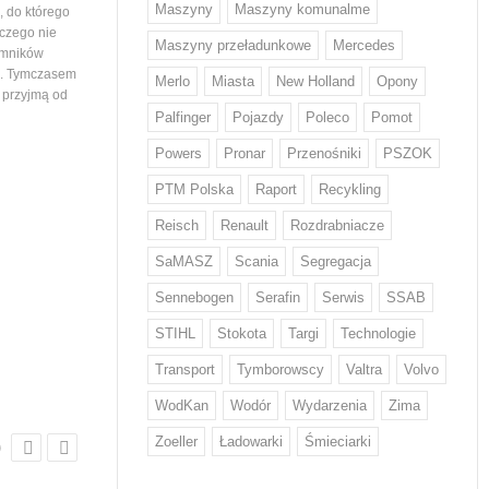
Maszyny
Maszyny komunalme
 do którego
województwa podlaskiego. Tym samym
wiedział nikt, stąd ogromna
 czego nie
maszyny…
mieszkańców ustawiający
Maszyny przeładunkowe
Mercedes
emników
i. Tymczasem
Merlo
Miasta
New Holland
Opony
e przyjmą od
Palfinger
Pojazdy
Poleco
Pomot
Powers
Pronar
Przenośniki
PSZOK
PTM Polska
Raport
Recykling
Z odpadami w Europie sobie nie
Volvo Trucks stawia na
Reisch
Renault
Rozdrabniacze
radzimy...
niskiej emisji CO2
Każdy Europejczyk wytwarza średnio
Volvo zwiększa wykorzystani
SaMASZ
Scania
Segregacja
w ciągu roku 132 kg odpadów
o niskiej emisji CO2* w swo
żywnościowych i 12 kg odzieżowych
produktach. Stal ta od przy
Sennebogen
Serafin
Serwis
SSAB
i obuwniczych – wskazują dane KE.
będzie wykorzystywana w d
STIHL
Stokota
Targi
Technologie
W walce z rosnącą ilością odpadów
tysięcy pojazdów. Volvo by
w tych kategoriach mają pomóc nowe
na świecie producentem, kt
Transport
Tymborowscy
Valtra
Volvo
regulacje, które we wrześniu przyjął
wprowadził ten rodzaj stal
Parlament Europejski. Wyznaczają…
WodKan
Wodór
Wydarzenia
Zima
Zoeller
Ładowarki
Śmieciarki