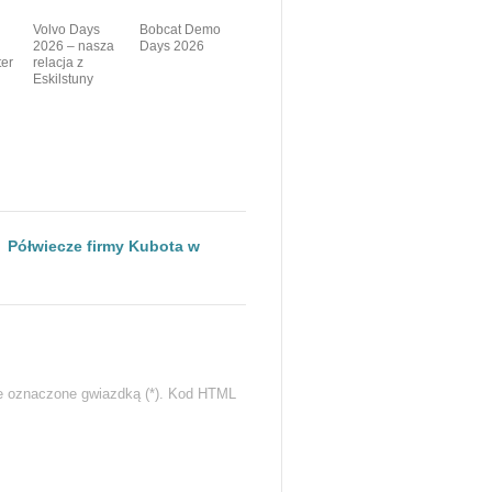
Volvo Days
Bobcat Demo
2026 – nasza
Days 2026
er
relacja z
Eskilstuny
Półwiecze firmy Kubota w
e oznaczone gwiazdką (*). Kod HTML