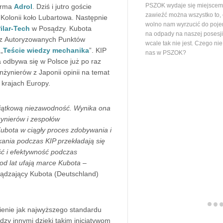
PSZOK wydaje się miejscem,
irma
Adrol
. Dziś i jutro goście
zawieźć można wszystko to,
 Kolonii koło Lubartowa. Następnie
wolno nam wyrzucić do poj
ilar-Tech
w Posądzy. Kubota
na odpady na naszej posesj
 z Autoryzowanych Punktów
wcale tak nie jest. Czego ni
„
Teście wiedzy mechanika
”. KIP
nas w PSZOK?
ra odbywa się w Polsce już po raz
inżynierów z Japonii opinii na temat
krajach Europy.
yjątkową niezawodność. Wynika ona
ynierów i zespołów
bota w ciągły proces zdobywania i
ania podczas KIP przekładają się
ć i efektywność podczas
 od lat ufają marce Kubota
–
ządzający Kubota (Deutschland)
nienie jak najwyższego standardu
zy innymi dzięki takim inicjatywom