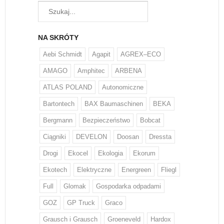
NA SKRÓTY
Aebi Schmidt
Agapit
AGREX–ECO
AMAGO
Amphitec
ARBENA
ATLAS POLAND
Autonomiczne
Bartontech
BAX Baumaschinen
BEKA
Bergmann
Bezpieczeństwo
Bobcat
Ciągniki
DEVELON
Doosan
Dressta
Drogi
Ekocel
Ekologia
Ekorum
Ekotech
Elektryczne
Energreen
Fliegl
Full
Glomak
Gospodarka odpadami
GOZ
GP Truck
Graco
Grausch i Grausch
Groeneveld
Hardox