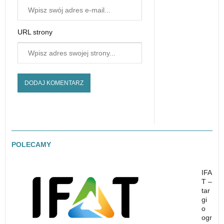
URL strony
POLECAMY
IFA
T –
tar
gi
o
ogr