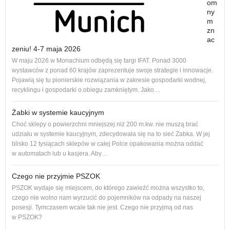
om
ny
m
zn
ac
zeniu! 4-7 maja 2026
Nowe
W maju 2026 w Monachium odbędą się targi IFAT. Ponad 3000
na r
wystawców z ponad 60 krajów zaprezentuje swoje strategie i innowacje.
to 1
Pojawią się tu pionierskie rozwiązania w zakresie gospodarki wodnej,
dos
recyklingu i gospodarki o obiegu zamkniętym. Jako…
Żabki w systemie kaucyjnym
Choć sklepy o powierzchni mniejszej niż 200 m.kw. nie muszą brać
udziału w systemie kaucyjnym, zdecydowała się na to sieć Żabka. W jej
blisko 12 tysiącach sklepów w całej Polce opakowania można oddać
w automatach lub u kasjera. Aby…
Czego nie przyjmie PSZOK
PSZOK wydaje się miejscem, do którego zawieźć można wszystko to,
czego nie wolno nam wyrzucić do pojemników na odpady na naszej
ol, 
posesji. Tymczasem wcale tak nie jest. Czego nie przyjmą od nas
ogło
w PSZOK?
Od p