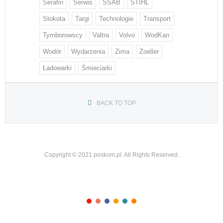
Serafin
Serwis
SSAB
STIHL
Stokota
Targi
Technologie
Transport
Tymborowscy
Valtra
Volvo
WodKan
Wodór
Wydarzenia
Zima
Zoeller
Ładowarki
Śmieciarki
BACK TO TOP
Copyright © 2021 poskom.pl. All Rights Reserved.