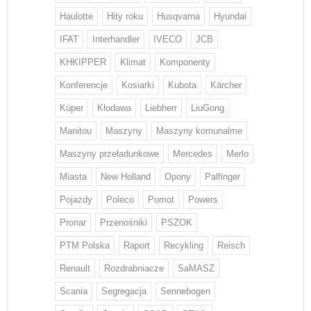
Haulotte
Hity roku
Husqvarna
Hyundai
IFAT
Interhandler
IVECO
JCB
KHKIPPER
Klimat
Komponenty
Konferencje
Kosiarki
Kubota
Kärcher
Küper
Kłodawa
Liebherr
LiuGong
Manitou
Maszyny
Maszyny komunalme
Maszyny przeładunkowe
Mercedes
Merlo
Miasta
New Holland
Opony
Palfinger
Pojazdy
Poleco
Pomot
Powers
Pronar
Przenośniki
PSZOK
PTM Polska
Raport
Recykling
Reisch
Renault
Rozdrabniacze
SaMASZ
Scania
Segregacja
Sennebogen