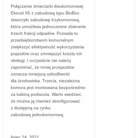
Połączenie śmieciarki dwukomorowej
Ekocel X5 z zabudową typu BioBox
stworzyło zabudowę trzykomorową,
która umożliwia jednoczesne zbieranie
trzech frakcji odpadów. Pozwala to
przedsiębiorstwom komunalnym
zwiększyć efektywność wykorzystania
pojazdów oraz zmniejszyć koszty ich
obsługi. I oczywiście nie należy
zapominać, że mniej przejazdów
oznacza mniejszą szkodliwość
dla środowiska. Trzecia, niezależna
komora jest montowana bezpośrednio
za kabiną podwozia. Warto wiedzieć,
że można ją również skonfigurować
z dostępną na rynku
zabudową jednokomorową.
lipiec 24, 2021