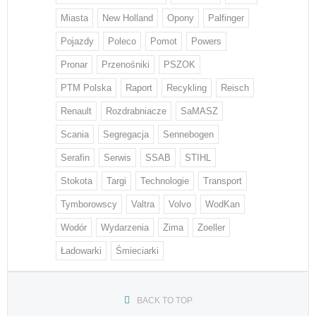
Miasta
New Holland
Opony
Palfinger
Pojazdy
Poleco
Pomot
Powers
Pronar
Przenośniki
PSZOK
PTM Polska
Raport
Recykling
Reisch
Renault
Rozdrabniacze
SaMASZ
Scania
Segregacja
Sennebogen
Serafin
Serwis
SSAB
STIHL
Stokota
Targi
Technologie
Transport
Tymborowscy
Valtra
Volvo
WodKan
Wodór
Wydarzenia
Zima
Zoeller
Ładowarki
Śmieciarki
BACK TO TOP