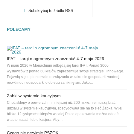
Subskrybuj to źródło RSS
POLECAMY
IFAT – targi o ogromnym znaczeniu! 4-7 maja 2026
Nowe
na r
W maju 2026 w Monachium odbędą się targi IFAT. Ponad 3000
to 1
wystawców z ponad 60 krajów zaprezentuje swoje strategie i innowacje.
dos
Pojawią się tu pionierskie rozwiązania w zakresie gospodarki wodnej,
recyklingu i gospodarki o obiegu zamkniętym. Jako…
Żabki w systemie kaucyjnym
Adro
Choć sklepy o powierzchni mniejszej niż 200 m.kw. nie muszą brać
podl
udziału w systemie kaucyjnym, zdecydowała się na to sieć Żabka. W jej
Od p
blisko 12 tysiącach sklepów w całej Polce opakowania można oddać
cał
w automatach lub u kasjera. Aby…
Czego nie przyjmie PSZOK