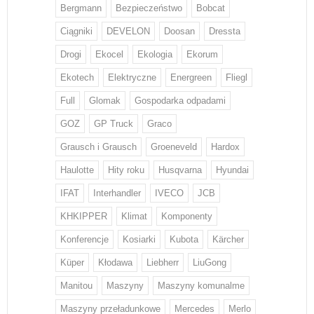
Bergmann
Bezpieczeństwo
Bobcat
Ciągniki
DEVELON
Doosan
Dressta
Drogi
Ekocel
Ekologia
Ekorum
Ekotech
Elektryczne
Energreen
Fliegl
Full
Glomak
Gospodarka odpadami
GOZ
GP Truck
Graco
Grausch i Grausch
Groeneveld
Hardox
Haulotte
Hity roku
Husqvarna
Hyundai
IFAT
Interhandler
IVECO
JCB
KHKIPPER
Klimat
Komponenty
Konferencje
Kosiarki
Kubota
Kärcher
Küper
Kłodawa
Liebherr
LiuGong
Manitou
Maszyny
Maszyny komunalme
Maszyny przeładunkowe
Mercedes
Merlo