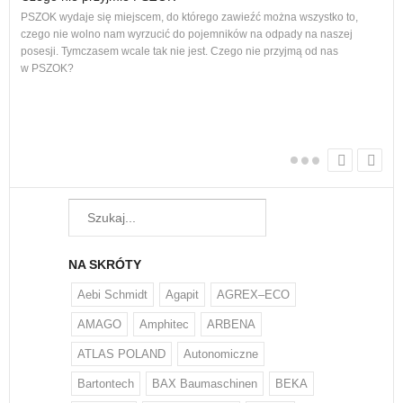
PSZOK wydaje się miejscem, do którego zawieźć można wszystko to,
dam
czego nie wolno nam wyrzucić do pojemników na odpady na naszej
Każ
posesji. Tymczasem wcale tak nie jest. Czego nie przyjmą od nas
żyw
w PSZOK?
W w
regu
NA SKRÓTY
Aebi Schmidt
Agapit
AGREX–ECO
AMAGO
Amphitec
ARBENA
ATLAS POLAND
Autonomiczne
Bartontech
BAX Baumaschinen
BEKA