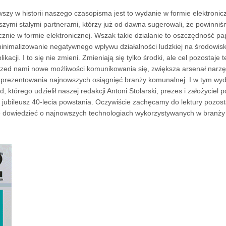
wszy w historii naszego czasopisma jest to wydanie w formie elektronic
aszymi stałymi partnerami, którzy już od dawna sugerowali, że powinni
ie w formie elektronicznej. Wszak takie działanie to oszczędność pap
 minimalizowanie negatywnego wpływu działalności ludzkiej na środowis
acji. I to się nie zmieni. Zmieniają się tylko środki, ale cel pozostaje 
rzed nami nowe możliwości komunikowania się, zwiększa arsenał narzęd
 prezentowania najnowszych osiągnięć branży komunalnej. I w tym wyd
którego udzielił naszej redakcji Antoni Stolarski, prezes i założyciel p
 jubileusz 40-lecia powstania. Oczywiście zachęcamy do lektury pozost
ię dowiedzieć o najnowszych technologiach wykorzystywanych w branży