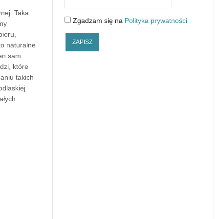
znej. Taka
Zgadzam się na
Polityka prywatności
śmy
ieru,
ko naturalne
ten sam.
zi, które
aniu takich
odlaskiej
ałych