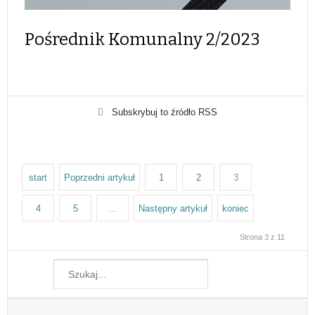
Pośrednik Komunalny 2/2023
Subskrybuj to źródło RSS
start
Poprzedni artykuł
1
2
3
4
5
…
Następny artykuł
koniec
Strona 3 z 11