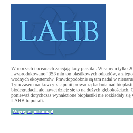
W morzach i oceanach zalegają tony plastiku. W samym tylko 2
„wyprodukowano” 353 mln ton plastikowych odpadów, a z tego 1
wodnych ekoystemów. Prawdopodobnie są tam nadal w nienarus
Tymczasem naukowcy z Japonii prowadzą badania nad bioplastik
biodegradacji, ale nawet dzieje się to na dużych głębokościach. C
ponieważ dotychczas wynalezione bioplastiki nie rozkładały się
LAHB to potrafi.
Więcej w poskom.pl