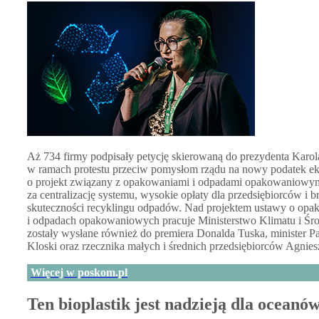
Aż 734 firmy podpisały petycję skierowaną do prezydenta Karo
w ramach protestu przeciw pomysłom rządu na nowy podatek ek
o projekt związany z opakowaniami i odpadami opakowaniowy
za centralizację systemu, wysokie opłaty dla przedsiębiorców i b
skuteczności recyklingu odpadów. Nad projektem ustawy o opa
i odpadach opakowaniowych pracuje Ministerstwo Klimatu i Śro
zostały wysłane również do premiera Donalda Tuska, minister P
Kloski oraz rzecznika małych i średnich przedsiębiorców Agnies
Więcej w poskom.pl
Ten bioplastik jest nadzieją dla oceanó