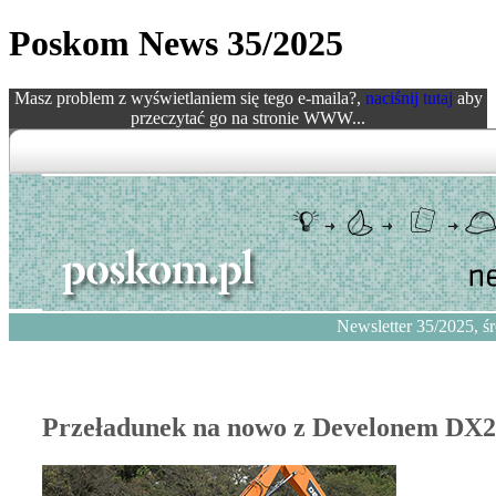
Poskom News 35/2025
Masz problem z wyświetlaniem się tego e-maila?,
naciśnij tutaj
aby
przeczytać go na stronie WWW...
Newsletter 35/2025,
śr
Przeładunek na nowo z Develonem D