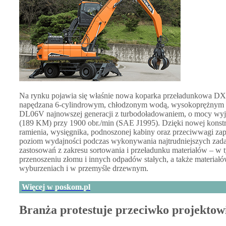
Na rynku pojawia się właśnie nowa koparka przeładunkowa
napędzana 6-cylindrowym, chłodzonym wodą, wysokoprężnym s
DL06V najnowszej generacji z turbodoładowaniem, o mocy wy
(189 KM) przy 1900 obr./min (SAE J1995). Dzięki nowej konstr
ramienia, wysięgnika, podnoszonej kabiny oraz przeciwwagi z
poziom wydajności podczas wykonywania najtrudniejszych zada
zastosowań z zakresu sortowania i przeładunku materiałów – w 
przenoszeniu złomu i innych odpadów stałych, a także materiałó
wyburzeniach i w przemyśle drzewnym.
Więcej w poskom.pl
Branża protestuje przeciwko projekto